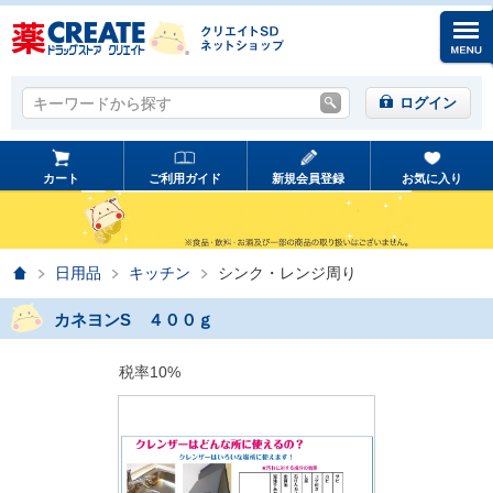
キーワードから探す
キーワードから探す
ログイン
カート
ご利用ガイド
新規会員登録
お気に入り
ホーム
日用品
キッチン
シンク・レンジ周り
カネヨンS ４００ｇ
税率10%
prev