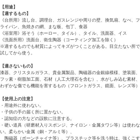
【用途】
【適するもの】
《台所用》流し台、調理台、ガスレンジや周りの壁、換気扇、なべ、フ
ライパン、魚焼きの網、まな板、包丁、食器
《浴室用》浴そう（ホーロー、タイル）、タイル、洗面器、イス
《洗面所用》洗面台、衛生陶器（コーティング加工を除く）
※適するものでも材質によってキズがつくことがある。目立たない所で
試してから使う。
【適さないもの】
漆器、クリスタルガラス、貴金属製品、陶磁器の金銀線模様、塗装面、
フッ素・樹脂加工面、石材（人工大理石を含む）、水がしみ込む素材、
わずかな傷でも機能を害するもの（フロントガラス、鏡面、レンズ等）
【使用上の注意】
・用途外に使わない。
・子供の手の届く所に置かない。
・認知症の方などの誤飲に注意する。
・硬い道具（研磨材入りスポンジ、ナイロン・金属タワシ等）は使わな
い。柔らかい金属（銅・アルミ等）、
陶磁器（ボーンチャイナ等）、プラスチック等を洗う時は、強くこす