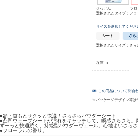
せっけん
フロ
選択されたタイプ：フロ
サイズを選択してくださ
シート
さらさ
選択されたサイズ：さらさ
在庫 : ○
この商品について問合
※パッケージデザイン等は
●額・首もとサクッと快適！さらさらパウダーシート
●凸凹ウェーブシートが汚れをキャッチして、瞬感さらさら。
ずーっと快適続く、持続型パウダーヴェール。心地よいさらさ
●フローラルの香り。