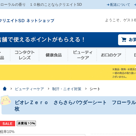
ローラルの香り １０枚のことならクリエイトSD
配送について
ようこそ、ゲスト
薬部外品
衛生・介護用品
コンタクトレンズ
健康食品
ビューティーケア
お口
ホーム
ビューティーケア
制汗・ニオイ対策
シート
ビオレＺｅｒｏ さらさらパウダーシート フローラル
枚
税率10%