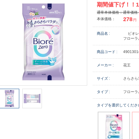
期間値下げ！！1
通常本体価格：通常価格 
278
本体価格：
円
商品名 :
ビオ
フローラ
商品コード :
4901301
メーカー :
花王
サイズ :
さらさらｼ
タイプ :
フローラ
タイプを選択してくださ