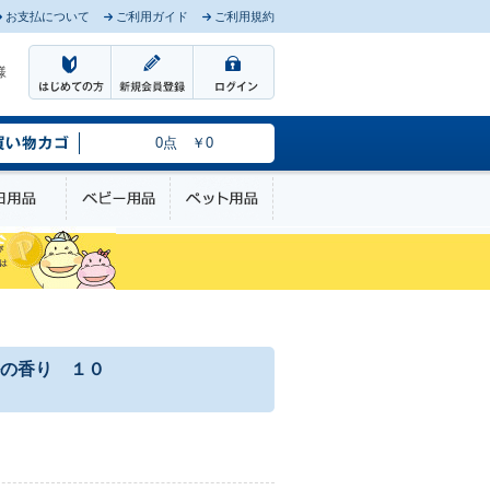
お支払について
ご利用ガイド
ご利用規約
様
0点 ￥0
のケア
日用品
ベビー用品
ペット用品
の香り １０