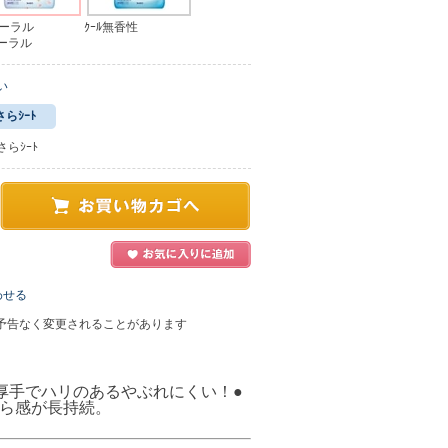
ーラル
ｸｰﾙ無香性
ーラル
い
らｼｰﾄ
らｼｰﾄ
わせる
予告なく変更されることがあります
厚手でハリのあるやぶれにくい！
●
ら感が長持続。