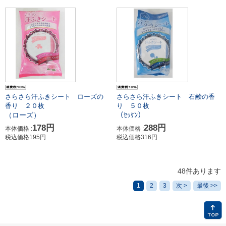
さらさら汗ふきシート 石鹸の香
さらさら汗ふきシート ローズの
り ５０枚
香り ２０枚
（ｾｯｹﾝ）
（ローズ）
288円
178円
本体価格 :
本体価格 :
税込価格316円
税込価格195円
48件あります
1
2
3
次 >
最後 >>