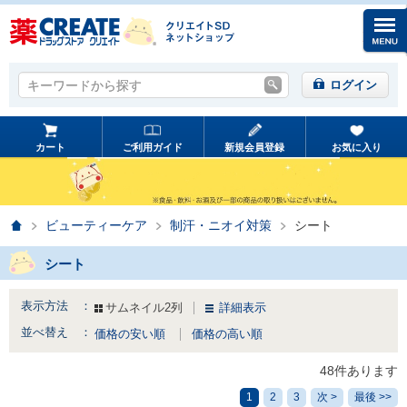
キーワードから探す
キーワードから探す
ログイン
カート
ご利用ガイド
新規会員登録
お気に入り
ホーム
ビューティーケア
制汗・ニオイ対策
シート
シート
表示方法 ：
サムネイル2列
詳細表示
並べ替え ：
価格の安い順
価格の高い順
48件あります
1
2
3
次 >
最後 >>