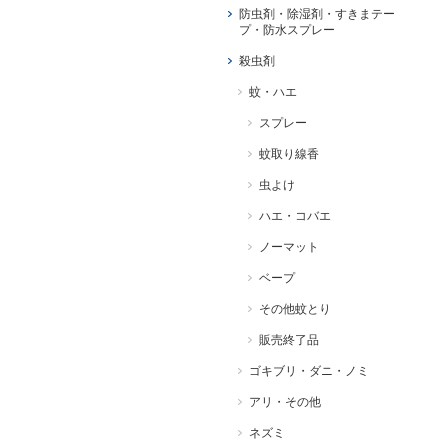
防虫剤・除湿剤・すきまテー
プ・防水スプレー
殺虫剤
蚊・ハエ
スプレー
蚊取り線香
虫よけ
ハエ・コバエ
ノーマット
ベープ
その他蚊とり
販売終了品
ゴキブリ・ダニ・ノミ
アリ・その他
ネズミ