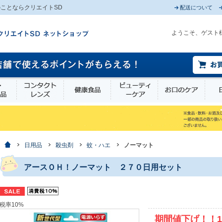
ことならクリエイトSD
配送について
ようこそ、ゲスト
薬部外品
衛生・介護用品
コンタクトレンズ
健康食品
ビューティーケア
お口
ホーム
日用品
殺虫剤
蚊・ハエ
ノーマット
アースＯＨ！ノーマット ２７０日用セット
税率10%
期間値下げ！！1