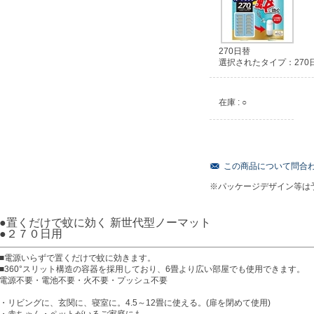
270日替
選択されたタイプ：270
在庫 : ○
この商品について問合
※パッケージデザイン等は
●置くだけで蚊に効く 新世代型ノーマット
●２７０日用
■電源いらずで置くだけで蚊に効きます。
■360°スリット構造の容器を採用しており、6畳より広い部屋でも使用できます。
電源不要・電池不要・火不要・プッシュ不要
・リビングに、玄関に、寝室に。4.5～12畳に使える。(扉を閉めて使用)
・赤ちゃん・ペットがいるご家庭にも