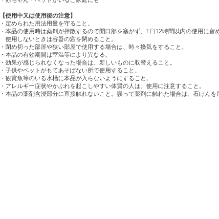
【使用中又は使用後の注意】
・定められた用法用量を守ること。
・本品の使用時は薬剤が揮散するので開口部を塞がず、1日12時間以内の使用に留
使用しないときは容器の窓を閉めること。
・閉め切った部屋や狭い部屋で使用する場合は、時々換気をすること。
・本品の有効期間は室温等により異なる。
・効果が感じられなくなった場合は、新しいものに取替えること。
・子供やペットがもてあそばない所で使用すること。
・観賞魚等のいる水槽に本品が入らないようにすること。
・アレルギー症状やかぶれを起こしやすい体質の人は、使用に注意すること。
・本品の薬剤含浸部分に直接触れないこと。誤って薬剤に触れた場合は、石けんを