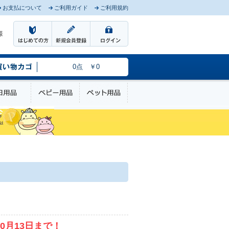
お支払について
ご利用ガイド
ご利用規約
様
0点 ￥0
のケア
日用品
ベビー用品
ペット用品
0月13日まで！