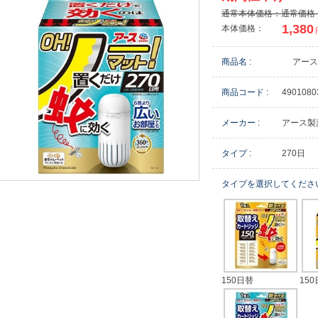
通常本体価格：通常価格 1
1,380
本体価格：
商品名 :
アース
商品コード :
4901080
メーカー :
アース製
タイプ :
270日
タイプを選択してくださ
150日替
150