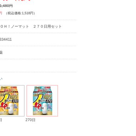
,480円
円
（税込価格:1,518円）
ＯＨ！ノーマット ２７０日用セット
334411
薬
い
日
270日