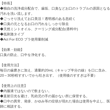
【特長】
◆独自の洗浄成分配合で、歯垢、口臭などお口のトラブルの原因となる
汚れを洗い流します。
◆ごっそり洗えてお口美活！透明感のある息続く
◆口臭の元となるお口の汚れをしっかり除去
◆天然ミントオイル、クーリング成分配合(香料中)
◆低刺激タイプ
◆Act For ECO プラ使用量削減
【効果・効能】
口臭の防止、口中を浄化する。
【使用方法】
毎日の歯磨きに加え、適量約20mL（キャップ半分の線）を口に含み、
20～30秒程すすいでから吐き出す。（使用後のすすぎは不要）
【使用上の注意】
◆内服液ではないので飲まない。
◆直射日光を避け、乳幼児の手の届かない所に保管する。
◆口中の異常、発疹、かゆみ等の症状が現れた場合は使用を中止し、医
師に相談する。