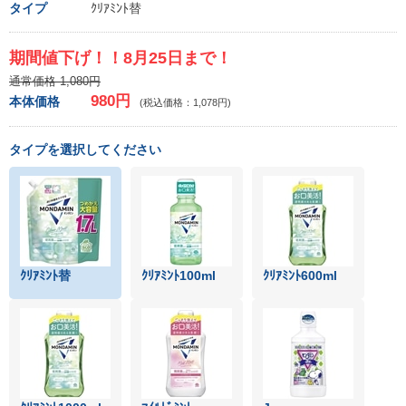
タイプ
ｸﾘｱﾐﾝﾄ替
期間値下げ！！8月25日まで！
通常価格 1,080円
980円
本体価格
(税込価格：1,078円)
タイプを選択してください
ｸﾘｱﾐﾝﾄ替
ｸﾘｱﾐﾝﾄ100ml
ｸﾘｱﾐﾝﾄ600ml