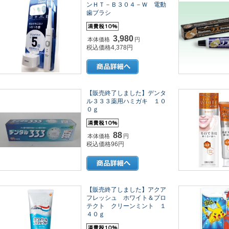
ンＨＴ－Ｂ３０４－Ｗ 電動
歯ブラシ
3,980
本体価格
円
税込価格4,378円
【販売終了しました】デンタ
ル３３３薬用ハミガキ １０
０ｇ
88
本体価格
円
税込価格96円
【販売終了しました】アクア
フレッシュ ホワイト＆プロ
テクト クリーンミント １
４０ｇ