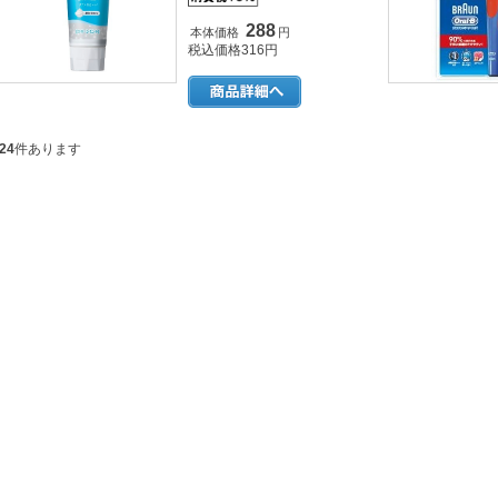
288
本体価格
円
税込価格316円
24
件あります