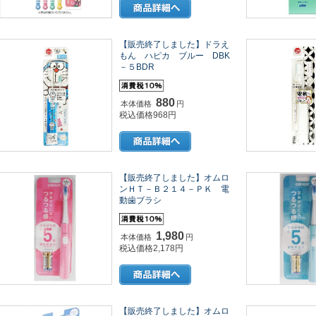
【販売終了しました】ドラえ
もん ハピカ ブルー DBK
－５BDR
880
本体価格
円
税込価格968円
【販売終了しました】オムロ
ンＨＴ－Ｂ２１４－ＰＫ 電
動歯ブラシ
1,980
本体価格
円
税込価格2,178円
【販売終了しました】オムロ