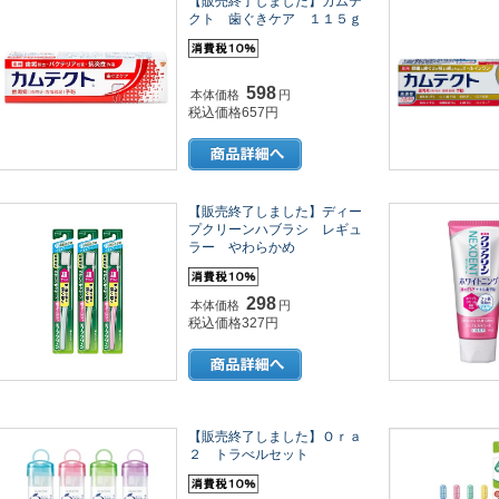
【販売終了しました】カムテ
クト 歯ぐきケア １１５ｇ
598
本体価格
円
税込価格657円
【販売終了しました】ディー
プクリーンハブラシ レギュ
ラー やわらかめ
298
本体価格
円
税込価格327円
【販売終了しました】Ｏｒａ
２ トラべルセット