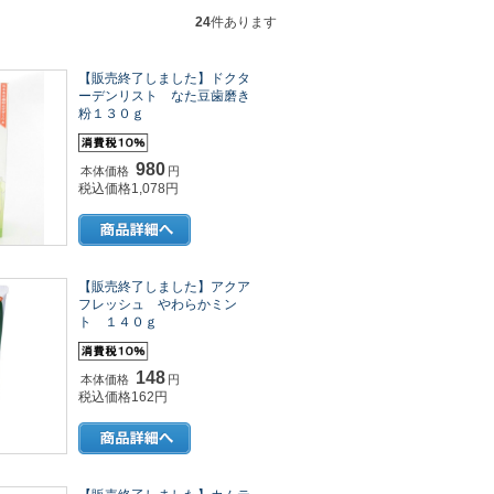
24
件あります
【販売終了しました】ドクタ
ーデンリスト なた豆歯磨き
粉１３０ｇ
980
本体価格
円
税込価格1,078円
【販売終了しました】アクア
フレッシュ やわらかミン
ト １４０ｇ
148
本体価格
円
税込価格162円