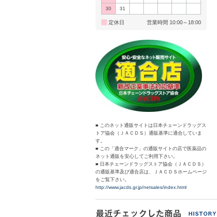
30
31
定休日
営業時間 10:00～18:00
■ このネット通販サイトは日本チェーンドラッグス
トア協会（ＪＡＣＤＳ）通販基準に適合していま
す。
■ この「適合マーク」の通販サイトの店で医薬品の
ネット通販を安心してご利用下さい。
■ 日本チェーンドラッグストア協会（ＪＡＣＤＳ）
の通販基準及び適合店は、ＪＡＣＤＳホームページ
をご覧下さい。
http://www.jacds.gr.jp/netsales/index.html