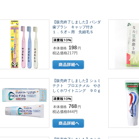
【販売終了しました】パンダ
歯ブラシ キャップ付き
１．５才～用 先細毛Ｓ
198
本体価格
円
税込価格217円
【販売終了しました】シュミ
テクト プロエナメル やさ
しくホワイトニング ９０ｇ
768
本体価格
円
税込価格844円