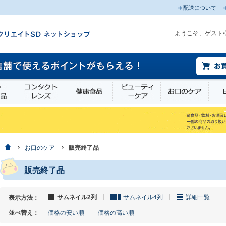
配送について
ようこそ、ゲスト
薬部外品
衛生・介護用品
コンタクトレンズ
健康食品
ビューティーケア
お口
ホーム
お口のケア
販売終了品
販売終了品
サムネイル2列
サムネイル4列
詳細一覧
表示方法：
並べ替え：
価格の安い順
価格の高い順