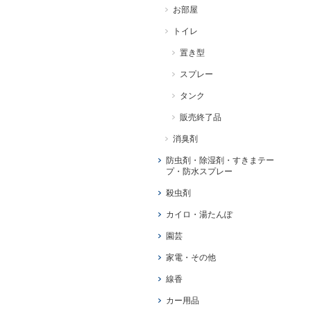
お部屋
トイレ
置き型
スプレー
タンク
販売終了品
消臭剤
防虫剤・除湿剤・すきまテー
プ・防水スプレー
殺虫剤
カイロ・湯たんぽ
園芸
家電・その他
線香
カー用品