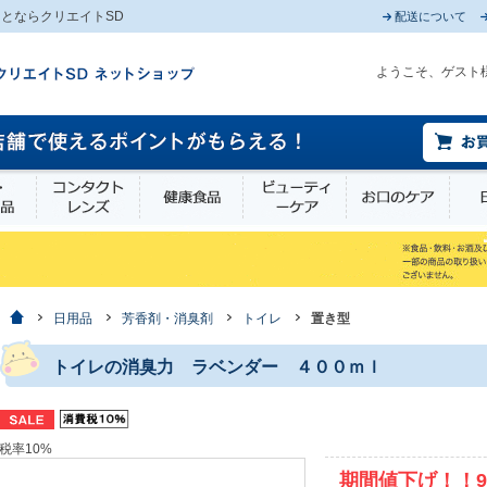
とならクリエイトSD
配送について
ようこそ、ゲスト
薬部外品
衛生・介護用品
コンタクトレンズ
健康食品
ビューティーケア
お口
ホーム
日用品
芳香剤・消臭剤
トイレ
置き型
トイレの消臭力 ラベンダー ４００ｍｌ
税率10%
期間値下げ！！9