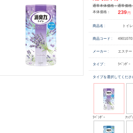
通常本体価格：通常価格 
239
本体価格：
円
商品名 :
トイレ
商品コード :
4901070
メーカー :
エステー
タイプ :
ﾗﾍﾞﾝﾀﾞｰ
タイプを選択してくださ
ﾗﾍﾞﾝﾀﾞｰ
ｱｯﾌﾟ