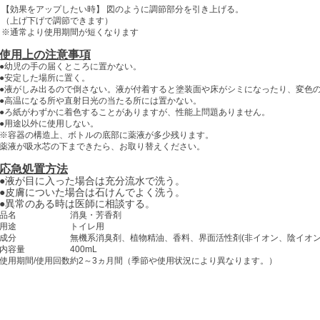
【効果をアップしたい時】 図のように調節部分を引き上げる。
（上げ下げで調節できます）
※通常より使用期間が短くなります
使用上の注意事項
●幼児の手の届くところに置かない。
●安定した場所に置く。
●液がしみ出るので倒さない。液が付着すると塗装面や床がシミになったり、変色
●高温になる所や直射日光の当たる所には置かない。
●ろ紙がわずかに着色することがありますが、性能上問題ありません。
●用途以外に使用しない。
※容器の構造上、ボトルの底部に薬液が多少残ります。
薬液が吸水芯の下まできたら、お取り替えください。
応急処置方法
●液が目に入った場合は充分流水で洗う。
●皮膚についた場合は石けんでよく洗う。
●異常のある時は医師に相談する。
品名
消臭・芳香剤
用途
トイレ用
成分
無機系消臭剤、植物精油、香料、界面活性剤(非イオン、陰イオン
内容量
400mL
使用期間/使用回数
約2～3ヵ月間（季節や使用状況により異なります。）