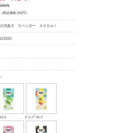
268円
（税込価格:262円）
の消臭力 ラベンダー ４００ｍｌ
115020
い
ﾙﾐﾝﾄ
ｸﾞﾚｰﾌﾟﾌﾙｰﾂ