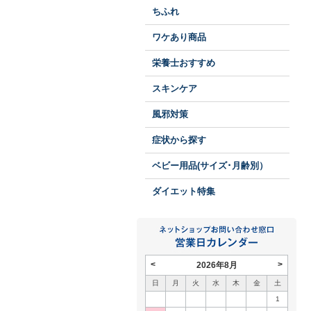
ちふれ
ワケあり商品
栄養士おすすめ
スキンケア
風邪対策
症状から探す
ベビー用品(サイズ･月齢別）
ダイエット特集
<
>
2026年8月
日
月
火
水
木
金
土
1