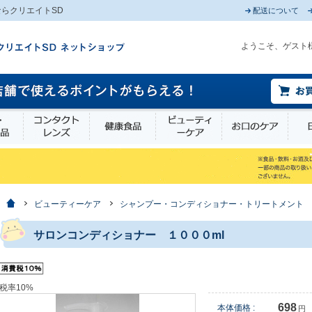
らクリエイトSD
配送について
ようこそ、ゲスト
薬部外品
衛生・介護用品
コンタクトレンズ
健康食品
ビューティーケア
お口
ホーム
ビューティーケア
シャンプー・コンディショナー・トリートメント
サロンコンディショナー １０００ml
税率10%
698
本体価格 :
円