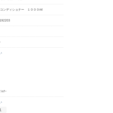
コンディショナー １０００ml
192203
ｰ
い
ｮﾅｰ
い
え