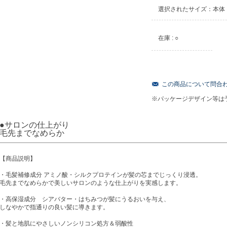
選択されたサイズ：本体
在庫 : ○
この商品について問合
※パッケージデザイン等は
●サロンの仕上がり
毛先までなめらか
【商品説明】
・毛髪補修成分 アミノ酸・シルクプロテインが髪の芯までじっくり浸透。
毛先までなめらかで美しいサロンのような仕上がりを実感します。
・高保湿成分 シアバター・はちみつが髪にうるおいを与え、
しなやかで指通りの良い髪に導きます。
・髪と地肌にやさしいノンシリコン処方＆弱酸性