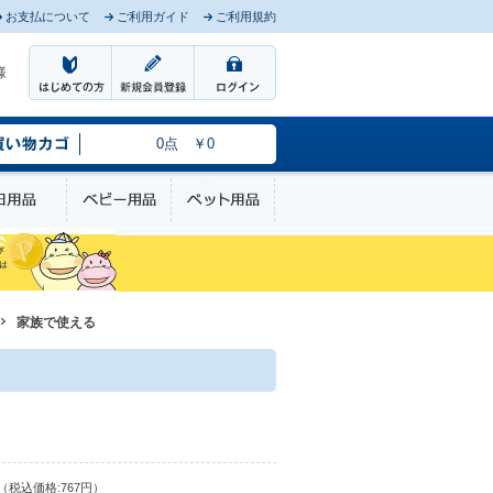
お支払について
ご利用ガイド
ご利用規約
様
0点 ￥0
のケア
日用品
ベビー用品
ペット用品
家族で使える
（税込価格:767円）