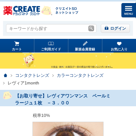
キーワードから探す
キーワードから探す
ログイン
カート
ご利用ガイド
新規会員登録
お気に入り
ホーム
コンタクトレンズ
カラーコンタクトレンズ
レヴィア1month
【お取り寄せ】レヴィアワンマンス ペールミ
ラージュ１枚 －３．００
税率10%
prev