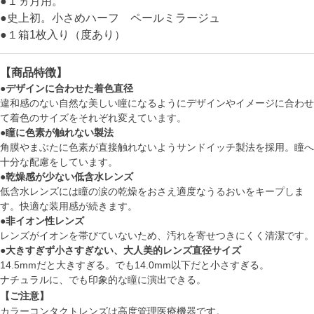
●１ヵ月用。
●史上初。小さめハーフ ペールミラージュ
●１箱1枚入り（度あり）
【商品特徴】
●デザインに合わせた着色直径
違和感のない自然な美しい瞳になるようにデザインやイメージに合わせ
て着色のサイズをそれぞれ変えています。
●瞳に色素が触れない製法
角膜やまぶたに色素が直接触れないようサンドイッチ製法を採用。瞳へ
十分な配慮をしています。
●乾燥感が少ない低含水レンズ
低含水レンズには瞳の涙の乾燥をおさえ適度なうるおいをキープしま
す。快適な装用感が続きます。
●非イオン性レンズ
レンズがイオンを帯びていないため、汚れを寄せつきにくく清潔です。
●大きすぎず小さすぎない、大人美的レンズ直径サイズ
14.5mmだと大きすぎる。でも14.0mm以下だと小さすぎる。
ナチュラルに、でも印象的な瞳に演出できる。
【ご注意】
カラーコンタクトレンズは高度管理医療機器です。