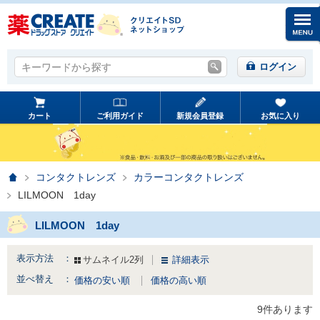
キーワードから探す
キーワードから探す
ログイン
カート
ご利用ガイド
新規会員登録
お気に入り
ホーム
コンタクトレンズ
カラーコンタクトレンズ
LILMOON 1day
LILMOON 1day
表示方法 ：
サムネイル2列
詳細表示
並べ替え ：
価格の安い順
価格の高い順
9件あります