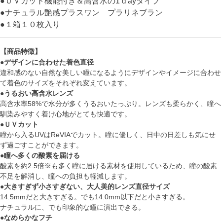
●ＵＶカット機能付き＆高含水の1ｄayタイプ
●ナチュラル艶感プラスワン プラリネブラン
●１箱１０枚入り
【商品特徴】
●デザインに合わせた着色直径
違和感のない自然な美しい瞳になるようにデザインやイメージに合わせ
て着色のサイズをそれぞれ変えています。
●うるおい高含水レンズ
高含水率58%で水分が多くうるおいたっぷり。レンズも柔らかく、瞳へ
馴染みやすく着け心地がとても快適です。
●ＵＶカット
瞳から入るUVはReVIAでカット。瞳に優しく、日中の日差しも気にせ
ず過ごすことができます。
●瞳へ多くの酸素を届ける
酸素を約2.5倍※も多く瞳に届ける素材を使用しているため、瞳の酸素
不足を解消し、瞳への負担も軽減します。
●大きすぎず小さすぎない、大人美的レンズ直径サイズ
14.5mmだと大きすぎる。でも14.0mm以下だと小さすぎる。
ナチュラルに、でも印象的な瞳に演出できる。
●なめらかなフチ