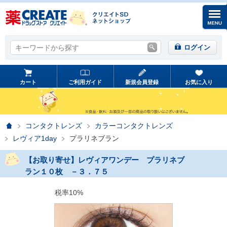
キーワードから探す
キーワードから探す
ログイン
カート
ご利用ガイド
新規会員登録
お気に入り
ホーム
コンタクトレンズ
カラーコンタクトレンズ
レヴィア1day
プラリネブラン
【お取り寄せ】レヴィアワンデー プラリネブ
ラン１０枚 －３．７５
税率10%
prev