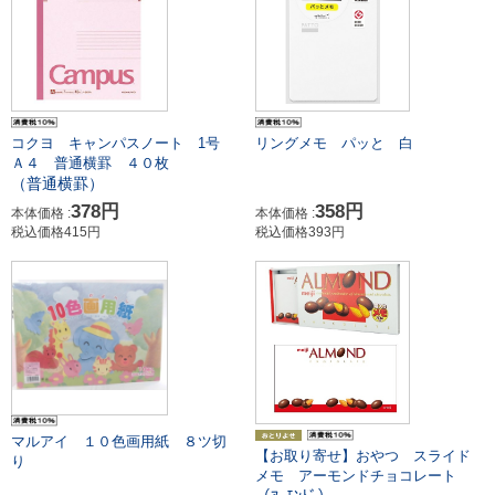
コクヨ キャンパスノート 1号
リングメモ パッと 白
Ａ４ 普通横罫 ４０枚
（普通横罫）
378円
358円
本体価格 :
本体価格 :
税込価格415円
税込価格393円
マルアイ １０色画用紙 ８ツ切
【お取り寄せ】おやつ スライド
り
メモ アーモンドチョコレート