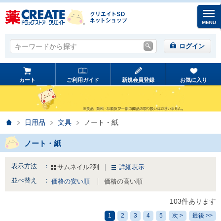
キーワードから探す
キーワードから探す
ログイン
カート
ご利用ガイド
新規会員登録
お気に入り
ホーム
日用品
文具
ノート・紙
ノート・紙
表示方法 ：
サムネイル2列
詳細表示
並べ替え ：
価格の安い順
価格の高い順
103件あります
1
2
3
4
5
次 >
最後 >>