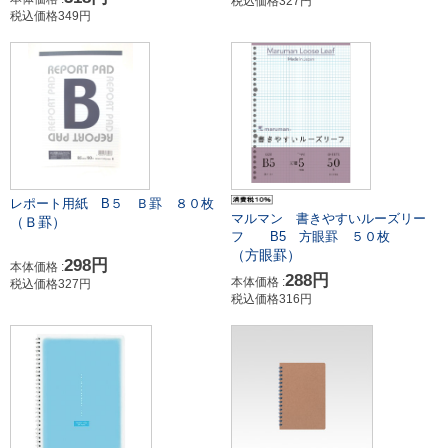
税込価格327円
税込価格349円
レポート用紙 B５ Ｂ罫 ８０枚
マルマン 書きやすいルーズリー
（Ｂ罫）
フ B5 方眼罫 ５０枚
（方眼罫）
298円
本体価格 :
288円
本体価格 :
税込価格327円
税込価格316円