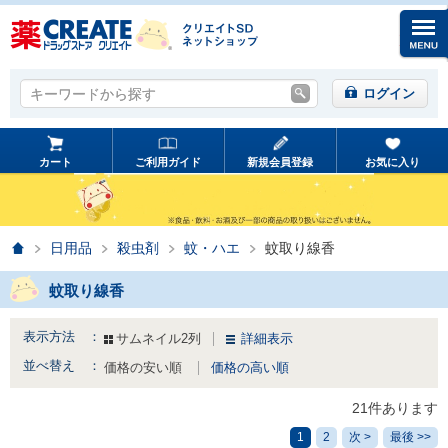
キーワードから探す
キーワードから探す
ログイン
カート
ご利用ガイド
新規会員登録
お気に入り
ホーム
日用品
殺虫剤
蚊・ハエ
蚊取り線香
蚊取り線香
表示方法 ：
サムネイル2列
詳細表示
並べ替え ：
価格の安い順
価格の高い順
21件あります
1
2
次 >
最後 >>