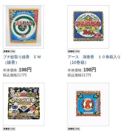
プチ蚊取り線香 ＥＭ
アース 渦巻香 １０巻箱入り
（線香）
（10巻箱）
198円
198円
本体価格 :
本体価格 :
税込価格217円
税込価格217円