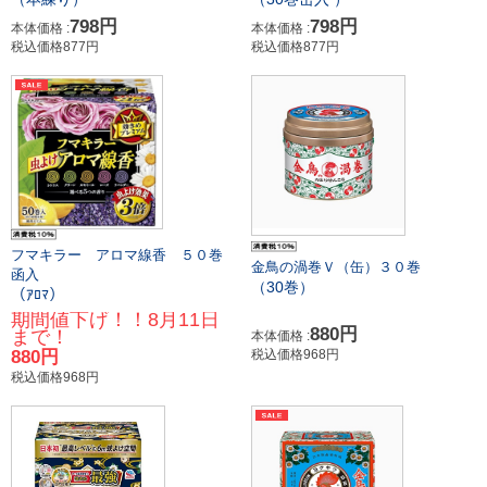
798円
798円
本体価格 :
本体価格 :
税込価格877円
税込価格877円
フマキラー アロマ線香 ５０巻
金鳥の渦巻Ｖ（缶）３０巻
函入
（30巻）
（ｱﾛﾏ）
期間値下げ！！8月11日
880円
まで！
本体価格 :
880円
税込価格968円
税込価格968円