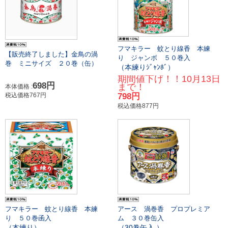
フマキラー 蚊とり線香 本練
【販売終了しました】金鳥の渦
り ジャンボ ５０巻入
巻 ミニサイズ ２０巻（缶）
（本練りｼﾞｬﾝﾎﾞ）
期間値下げ！！10月13日
698円
まで！
本体価格 :
税込価格767円
798円
税込価格877円
フマキラー 蚊とり線香 本練
アース 渦巻香 プロプレミア
り ５０巻函入
ム ３０巻缶入
（本練り）
（30巻缶入 ）