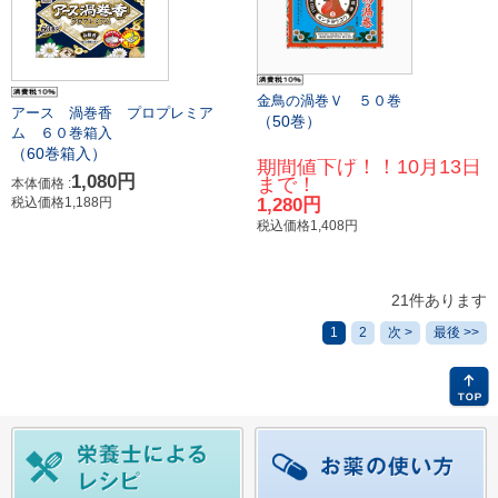
金鳥の渦巻Ｖ ５０巻
アース 渦巻香 プロプレミア
（50巻）
ム ６０巻箱入
（60巻箱入）
期間値下げ！！10月13日
1,080円
まで！
本体価格 :
税込価格1,188円
1,280円
税込価格1,408円
21件あります
1
2
次 >
最後 >>