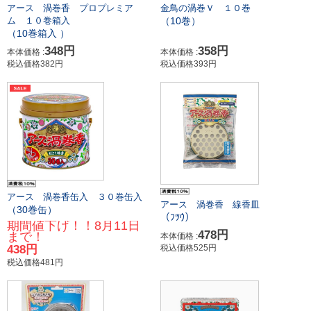
アース 渦巻香 プロプレミア
金鳥の渦巻Ｖ １０巻
（10巻）
ム １０巻箱入
（10巻箱入 ）
348円
358円
本体価格 :
本体価格 :
税込価格382円
税込価格393円
アース 渦巻香缶入 ３０巻缶入
アース 渦巻香 線香皿
（30巻缶）
（ﾌﾂｳ）
期間値下げ！！8月11日
478円
まで！
本体価格 :
438円
税込価格525円
税込価格481円