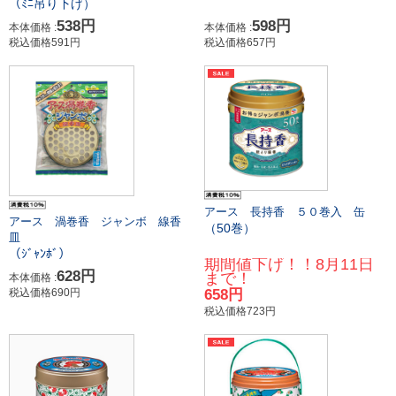
（ﾐﾆ吊り下げ）
538円
598円
本体価格 :
本体価格 :
税込価格591円
税込価格657円
アース 長持香 ５０巻入 缶
アース 渦巻香 ジャンボ 線香
（50巻）
皿
（ｼﾞｬﾝﾎﾞ）
期間値下げ！！8月11日
628円
まで！
本体価格 :
税込価格690円
658円
税込価格723円