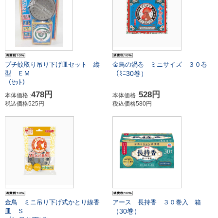
プチ蚊取り吊り下げ皿セット 縦
金鳥の渦巻 ミニサイズ ３０巻
（ﾐﾆ30巻）
型 ＥＭ
（ｾｯﾄ）
478円
528円
本体価格 :
本体価格 :
税込価格525円
税込価格580円
金鳥 ミニ吊り下げ式かとり線香
アース 長持香 ３０巻入 箱
（30巻）
皿 Ｓ