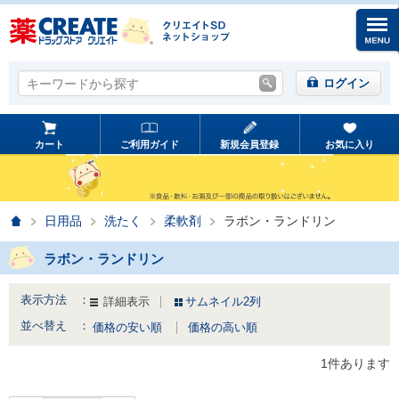
キーワードから探す
キーワードから探す
ログイン
カート
ご利用ガイド
新規会員登録
お気に入り
ホーム
日用品
洗たく
柔軟剤
ラボン・ランドリン
ラボン・ランドリン
表示方法 ：
詳細表示
サムネイル2列
並べ替え ：
価格の安い順
価格の高い順
1件あります