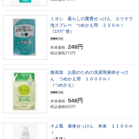
ミヨシ 暮らしの重曹せっけん エリそで
泡スプレー つめかえ用 ２３０ｍｌ
（ｴﾘｿﾃﾞ替）
248円
本体価格 :
税込価格272円
無添加 お肌のための洗濯用液体せっけ
ん つめかえ用 １０００ｍｌ
（つめかえ）
548円
本体価格 :
税込価格602円
そよ風 液体せっけん 本体 １１００ｍ
ｌ
（本体）