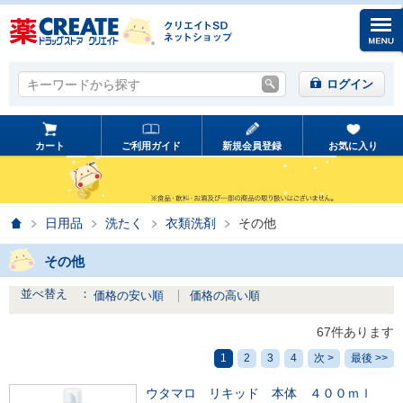
キーワードから探す
キーワードから探す
ログイン
カート
ご利用ガイド
新規会員登録
お気に入り
ホーム
日用品
洗たく
衣類洗剤
その他
その他
並べ替え ：
価格の安い順
価格の高い順
67件あります
1
2
3
4
次 >
最後 >>
ウタマロ リキッド 本体 ４００ｍｌ