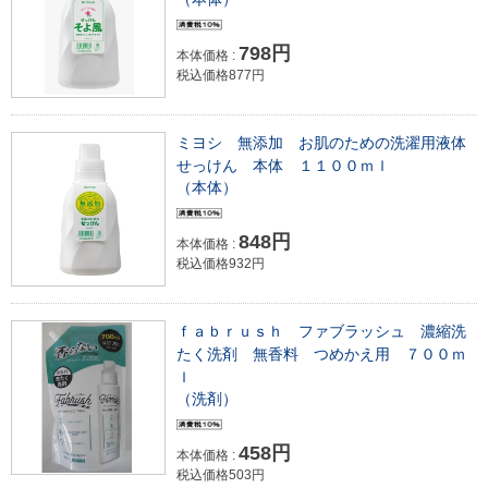
798円
本体価格 :
税込価格877円
ミヨシ 無添加 お肌のための洗濯用液体
せっけん 本体 １１００ｍｌ
（本体）
848円
本体価格 :
税込価格932円
ｆａｂｒｕｓｈ ファブラッシュ 濃縮洗
たく洗剤 無香料 つめかえ用 ７００ｍ
ｌ
（洗剤）
458円
本体価格 :
税込価格503円