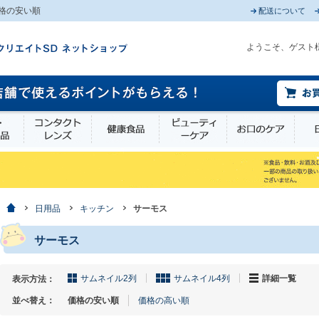
格の安い順
配送について
ようこそ、ゲスト
薬部外品
衛生・介護用品
コンタクトレンズ
健康食品
ビューティーケア
お口
ホーム
日用品
キッチン
サーモス
サーモス
サムネイル2列
サムネイル4列
詳細一覧
表示方法：
並べ替え：
価格の安い順
価格の高い順