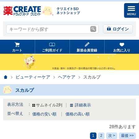
キーワードから探す
キーワードから探す
ログイン
カート
ご利用ガイド
新規会員登録
お気に入り
ホーム
ビューティーケア
ヘアケア
スカルプ
スカルプ
表示方法 ：
サムネイル2列
詳細表示
並べ替え ：
価格の安い順
価格の高い順
28件あります
1
2
次 >
最後 >>