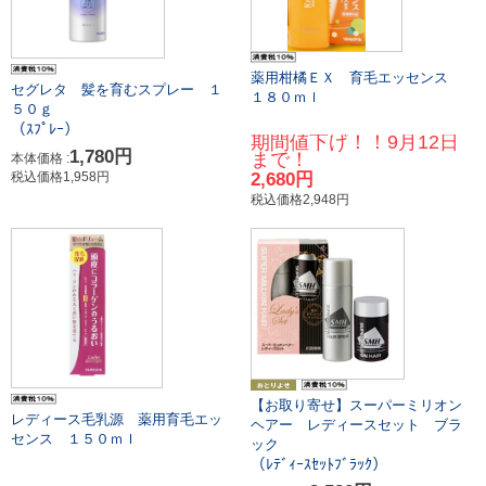
薬用柑橘ＥＸ 育毛エッセンス
セグレタ 髪を育むスプレー １
１８０ｍｌ
５０ｇ
（ｽﾌﾟﾚｰ）
期間値下げ！！9月12日
1,780円
まで！
本体価格 :
税込価格1,958円
2,680円
税込価格2,948円
【お取り寄せ】スーパーミリオン
レディース毛乳源 薬用育毛エッ
ヘアー レディースセット ブラ
センス １５０ｍｌ
ック
（ﾚﾃﾞｨｰｽｾｯﾄﾌﾞﾗｯｸ）