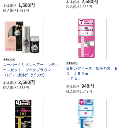
2,580円
本体価格 :
1,580円
本体価格 :
税込価格2,838円
税込価格1,738円
スーパーミリオンヘアー レディ
薬用レディース 加美乃素 Ｅ
ースセット ダークブラウン
Ｘ １５０ｍｌ
（ﾚﾃﾞｨｰｽｾｯﾄﾀﾞｰｸﾌﾞﾗｳﾝ）
（ＥＸ）
2,580円
本体価格 :
948円
本体価格 :
税込価格2,838円
税込価格1,042円