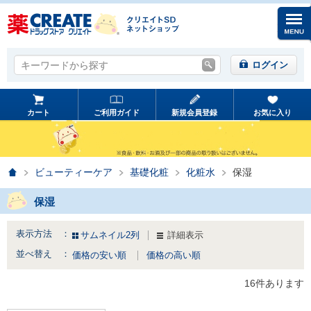
キーワードから探す
キーワードから探す
ログイン
カート
ご利用ガイド
新規会員登録
お気に入り
ホーム
ビューティーケア
基礎化粧
化粧水
保湿
保湿
表示方法 ：
サムネイル2列
詳細表示
並べ替え ：
価格の安い順
価格の高い順
16件あります