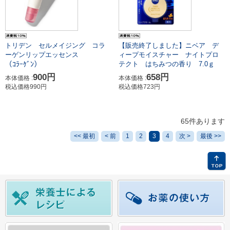
トリデン セルメイジング コラ
【販売終了しました】ニベア デ
ーゲンリップエッセンス
ィープモイスチャー ナイトプロ
（ｺﾗｰｹﾞﾝ）
テクト はちみつの香り 7.0ｇ
900円
658円
本体価格 :
本体価格 :
税込価格990円
税込価格723円
65件あります
<< 最初
< 前
1
2
3
4
次 >
最後 >>