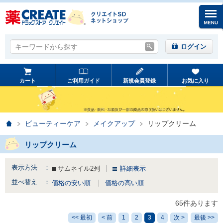
キーワードから探す
キーワードから探す
ログイン
カート
ご利用ガイド
新規会員登録
お気に入り
ホーム
ビューティーケア
メイクアップ
リップクリーム
リップクリーム
表示方法 ：
サムネイル2列
詳細表示
並べ替え ：
価格の安い順
価格の高い順
65件あります
<< 最初
< 前
1
2
3
4
次 >
最後 >>