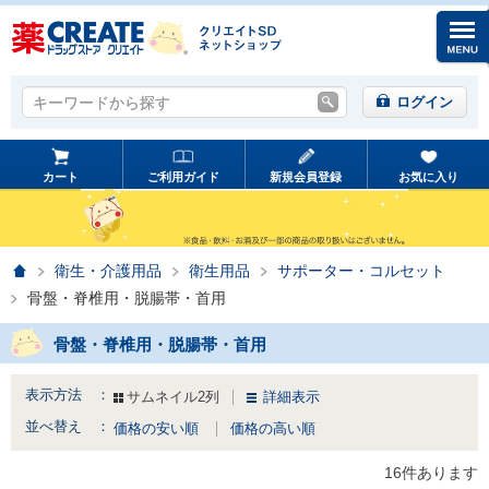
キーワードから探す
キーワードから探す
ログイン
カート
ご利用ガイド
新規会員登録
お気に入り
ホーム
衛生・介護用品
衛生用品
サポーター・コルセット
骨盤・脊椎用・脱腸帯・首用
骨盤・脊椎用・脱腸帯・首用
表示方法 ：
サムネイル2列
詳細表示
並べ替え ：
価格の安い順
価格の高い順
16件あります