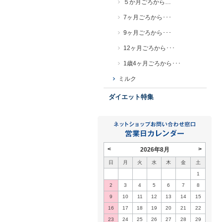
５か月ごろから…
7ヶ月ごろから･･･
9ヶ月ごろから･･･
12ヶ月ごろから･･･
1歳4ヶ月ごろから･･･
ミルク
ダイエット特集
<
>
2026年8月
日
月
火
水
木
金
土
1
2
3
4
5
6
7
8
9
10
11
12
13
14
15
16
17
18
19
20
21
22
23
24
25
26
27
28
29