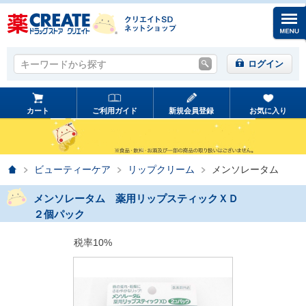
キーワードから探す
キーワードから探す
ログイン
カート
ご利用ガイド
新規会員登録
お気に入り
ホーム
ビューティーケア
リップクリーム
メンソレータム
メンソレータム 薬用リップスティックＸＤ
２個パック
税率10%
prev