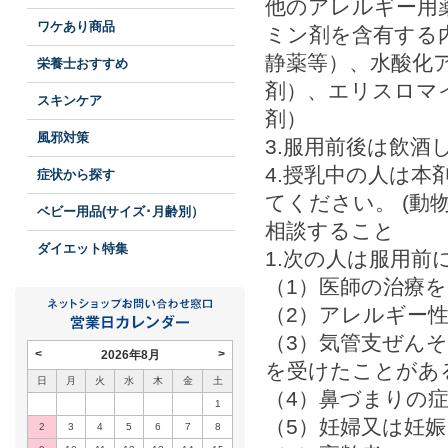
他のアレルギー用
ワケあり商品
ミン剤を含有する
静薬等）、水酸化
栄養士おすすめ
剤）、エリスロマ
スキンケア
剤）
風邪対策
3.服用前後は飲酒
4.授乳中の人は
症状から探す
てください。 (動
ベビー用品(サイズ･月齢別）
相談すること
ダイエット特集
1.次の人は服用
（1）医師の治療
（2）アレルギー
（3）気管支ぜん
<
>
2026年8月
を受けたことがあ
日
月
火
水
木
金
土
（4）鼻づまりの
1
（5）妊婦又は妊
2
3
4
5
6
7
8