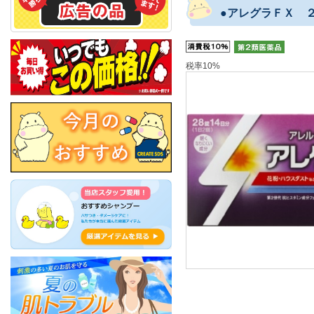
●アレグラＦＸ 
税率10%