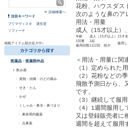
花粉、ハウスダス
詳細検索へ
次のような鼻のア
注目キーワード
用法・用量
プリマヴィスタ
資生堂
成人（15才以上）
ソフィーナ
年齢
成人（15才以上）
15才
1回量
1錠
服用し
掲載アイテム順次拡大中♪
服用回数
1日2回 朝夕
＜用法・用量に関
医薬品・医薬部外品
（1）定められた
飲み薬
（2）花粉などの
発熱・頭痛・のどの痛み
飛散予測日から、
せき・たん
です。
かぜ
（3）継続して服
くしゃみ・鼻水・鼻づまり
（4）1週間服用
又は登録販売者に
鼻炎用内服薬
週間を超えて服用
点鼻薬