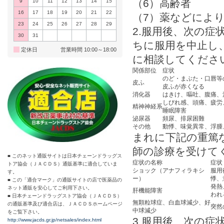
（6）高齢者
9
10
11
12
13
14
15
16
17
18
19
20
21
22
（7）薬などによ
23
24
25
26
27
28
29
2.服用後、次の
30
31
ちに服用を中止し
定休日
営業時間 10:00～18:00
に相談してくださ
関係部位
症状
のど・まぶた・口唇等
皮ふ
皮ふが赤くなる
消化器
はきけ、嘔吐、腹痛、
しびれ感、頭痛、疲労
精神神経系
睡眠障害
泌尿器
頻尿、排尿困難
その他
動悸、味覚異常、浮腫
まれに下記の重篤
師の診療を受けて
■ このネット通販サイトは日本チェーンドラッグス
症状の名称
症状
トア協会（ＪＡＣＤＳ）通販基準に適合していま
ショック（アナフィラキシ
服用
す。
ー）
悸、
■ この「適合マーク」の通販サイトの店で医薬品の
発熱
ネット通販を安心してご利用下さい。
肝機能障害
われ
■ 日本チェーンドラッグストア協会（ＪＡＣＤＳ）
無顆粒球症、白血球減少、好
の通販基準及び適合店は、ＪＡＣＤＳホームページ
突然
中球減少
をご覧下さい。
3.服用後、次の
http://www.jacds.gr.jp/netsales/index.html