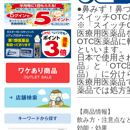
●鼻みず！鼻
スイッチOT
※「スイッチ
医療用医薬品
OTC医薬品
といいます。
日本で使用さ
品」と「OT
品）」に分け
医療用医薬品
薬品では処方
【商品情報】
飲み方・注意点な
効能・効果