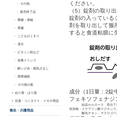
ください。
その他
（5）錠剤の取り
販売終了品
錠剤の入っている
整腸・便秘
剤を取り出して服
胃腸
すると食道粘膜に
こどものくすり
漢方
ビタミン剤など
栄養ドリンク
酔いどめ・眠気ざまし
禁煙補助
その他の薬
成分（1日量：2錠
ぬり薬・はり薬
フェキソフェナジン
目薬・コンタクト・メガネ用品
結晶セルロース、部分ア
添加物：
ステアリン酸マグネシウ
衛生・介護用品
酸化チタン、マクロゴー