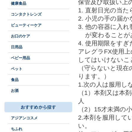
保管及び取扱い上
健康食品
直射日光の当た
コンタクトレンズ
小児の手の届か
ビューティーケア
他の容器に入れ
が変わることが
お口のケア
使用期限をすぎ
日用品
アレグラFX使用上
ベビー用品
してはいけないこ
（守らないと現在
ペット
ります。）
食品
1.次の人は服用し
お酒
（1）本剤又は本
人
（2）15才未満の
2.本剤を服用し
アジアンコスメ
い。
ちふれ