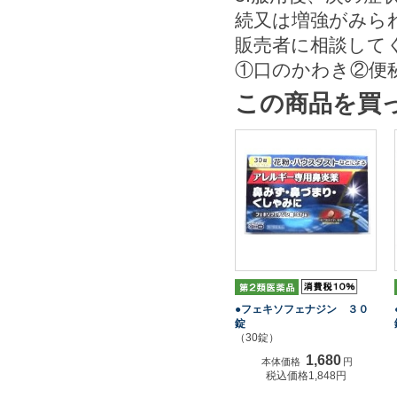
続又は増強がみら
販売者に相談して
①口のかわき②便
この商品を買
●フェキソフェナジン ３０
錠
（30錠）
1,680
本体価格
円
税込価格1,848円