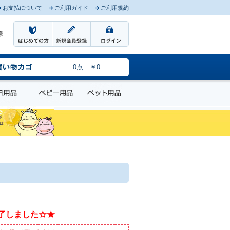
お支払について
ご利用ガイド
ご利用規約
様
0点 ￥0
のケア
日用品
ベビー用品
ペット用品
了しました☆★
使用上のご注意（ご購入前に必ずご