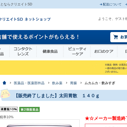
とならクリエイトSD
配送について
ようこそ、ゲスト
薬部外品
衛生・介護用品
コンタクトレンズ
健康食品
ビューティーケア
お口
ホーム
医薬品・医薬部外品
飲み薬
胃腸
ムカムカ・飲みすぎ
【販売終了しました】太田胃散 １４０ｇ
税率10%
★☆メーカー製造終