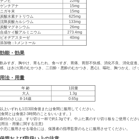
チンピ
22mg
ゲンチアナ
15mg
ニガキ末
15mg
炭酸水素ナトリウム
625mg
沈降炭酸カルシウム
133mg
炭酸マグネシウム
26mg
合成ケイ酸アルミニウム
273.4mg
ビオヂアスターゼ
40mg
添加物：l-メントール
効能・効果
飲みすぎ、胸やけ、胃もたれ、食べすぎ、胃痛、胃部不快感、消化不良、消化促進
感、はきけ(胃のむかつき、二日酔・悪酔のむかつき、悪心)、嘔吐、胸つかえ、げ
用法・用量
年 齢
1回量
大人
1.3g
8-14歳
0.65g
以上いずれも1日3回食後または食間に服用してください。
(食間とは食後2-3時間のことをいいます。)
添付のさじは、すり切り一杯で約1.3gです。中ぶた裏のすり切り板をご使用くださ
(用法・用量に関する注意)
小児に服用させる場合には、保護者の指導監督のもとに服用させてください。
保管および取扱い上の注意