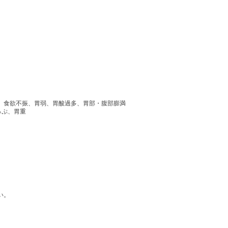
、食欲不振、胃弱、胃酸過多、胃部・腹部膨満
っぷ、胃重
い。