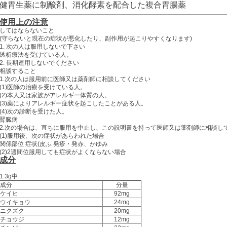
健胃生薬に制酸剤、消化酵素を配合した複合胃腸薬
使用上の注意
してはならないこと
(守らないと現在の症状が悪化したり、副作用が起こりやすくなります)
1. 次の人は服用しないで下さい
透析療法を受けている人。
2. 長期連用しないでください
相談すること
1.次の人は服用前に医師又は薬剤師に相談してください
(1)医師の治療を受けている人。
(2)本人又は家族がアレルギー体質の人。
(3)薬によりアレルギー症状を起こしたことがある人。
(4)次の診断を受けた人。
腎臓病
2.次の場合は、直ちに服用を中止し、この説明書を持って医師又は薬剤師に相談し
(1)服用後、次の症状があらわれた場合
関係部位 症状(皮ふ 発疹・発赤、かゆみ
(2)2週間位服用しても症状がよくならない場合
成分
1.3g中
成分
分量
ケイヒ
92mg
ウイキョウ
24mg
ニクズク
20mg
チョウジ
12mg