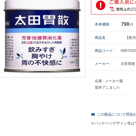
798
本体価格 :
円
商品名 :
【販売
商品コード :
4987033
メーカー :
太田胃散
在庫 : メーカー製
造終了しました
この商品について問合
※パッケージデザイン等は