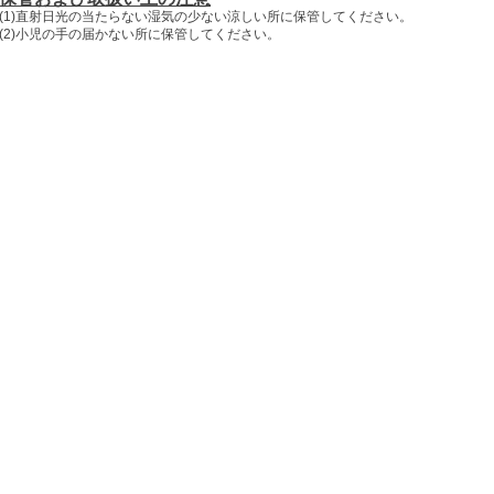
(1)直射日光の当たらない湿気の少ない涼しい所に保管してください。
(2)小児の手の届かない所に保管してください。