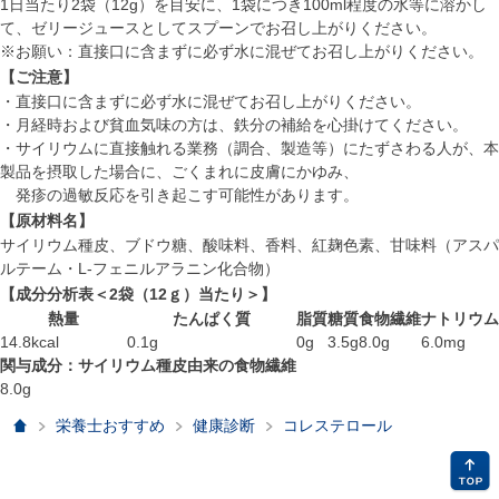
1日当たり2袋（12g）を目安に、1袋につき100ml程度の水等に溶かし
て、ゼリージュースとしてスプーンでお召し上がりください。
※お願い：直接口に含まずに必ず水に混ぜてお召し上がりください。
【ご注意】
・直接口に含まずに必ず水に混ぜてお召し上がりください。
・月経時および貧血気味の方は、鉄分の補給を心掛けてください。
・サイリウムに直接触れる業務（調合、製造等）にたずさわる人が、本
製品を摂取した場合に、ごくまれに皮膚にかゆみ、
発疹の過敏反応を引き起こす可能性があります。
【原材料名】
サイリウム種皮、ブドウ糖、酸味料、香料、紅麹色素、甘味料（アスパ
ルテーム・L-フェニルアラニン化合物）
【成分分析表＜2袋（12ｇ）当たり＞】
熱量
たんぱく質
脂質
糖質
食物繊維
ナトリウム
14.8kcal
0.1g
0g
3.5g
8.0g
6.0mg
関与成分：サイリウム種皮由来の食物繊維
8.0g
ホーム
栄養士おすすめ
健康診断
コレステロール