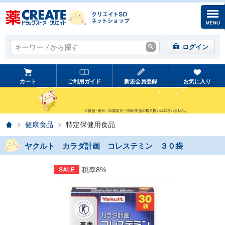
キーワードから探す
キーワードから探す
ログイン
カート
ご利用ガイド
新規会員登録
お気に入り
ホーム
健康食品
特定保健用食品
ヤクルト カラダ計画 コレステミン ３０袋
税率8%