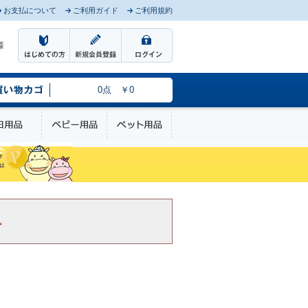
お支払について
ご利用ガイド
ご利用規約
様
0点 ￥0
のケア
日用品
ベビー用品
ペット用品
。