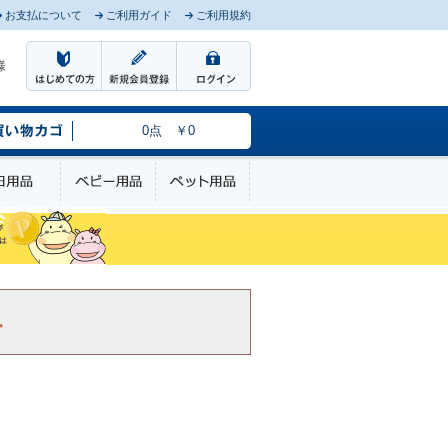
お支払について
ご利用ガイド
ご利用規約
様
0点 ￥0
のケア
日用品
ベビー用品
ペット用品
。