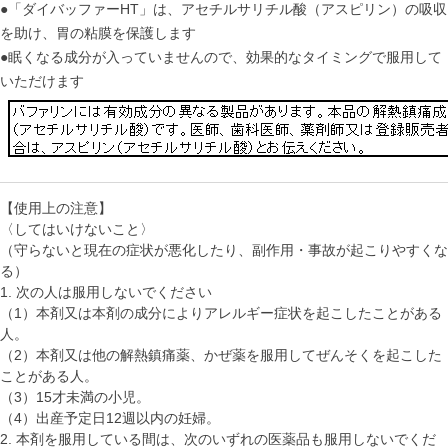
●「ダイバッファーHT」は、アセチルサリチル酸（アスピリン）の吸収
を助け、胃の粘膜を保護します
●眠くなる成分が入っていませんので、効果的なタイミングで服用して
いただけます
【使用上の注意】
〈してはいけないこと〉
（守らないと現在の症状が悪化したり、副作用・事故が起こりやすくな
る）
1. 次の人は服用しないでください
（1）本剤又は本剤の成分によりアレルギー症状を起こしたことがある
人。
（2）本剤又は他の解熱鎮痛薬、かぜ薬を服用してぜんそくを起こした
ことがある人。
（3）15才未満の小児。
（4）出産予定日12週以内の妊婦。
2. 本剤を服用している間は、次のいずれの医薬品も服用しないでくだ