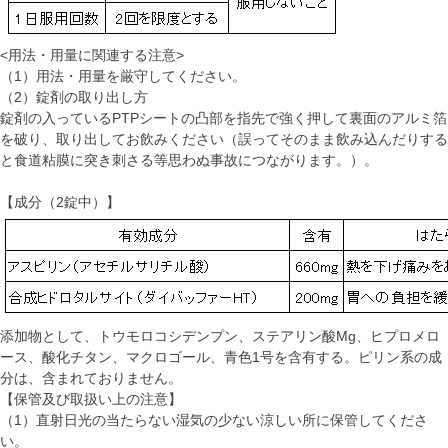
<用法・用量に関連する注意>
（1）用法・用量を厳守してください。
（2）錠剤の取り出し方
錠剤の入っているPTPシートの凸部を指先で強く押して裏面のアルミ箔
を破り、取り出してお飲みください（誤ってそのまま飲み込んだりする
と食道粘膜に突き刺さる等思わぬ事故につながります。）。
【成分（2錠中）】
添加物として、トウモロコシデンプン、ステアリン酸Mg、ヒプロメロ
ース、酸化チタン、マクロゴール、青色1号を含有する。ピリン系の成
分は、含まれておりません。
【保管及び取扱い上の注意】
（1）直射日光の当たらない湿気の少ない涼しい所に保管してくださ
い。