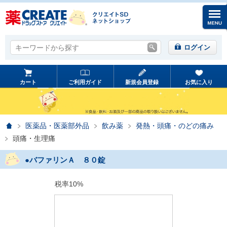
キーワードから探す
キーワードから探す
ログイン
カート
ご利用ガイド
新規会員登録
お気に入り
ホーム
医薬品・医薬部外品
飲み薬
発熱・頭痛・のどの痛み
頭痛・生理痛
●バファリンＡ ８０錠
税率10%