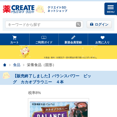
キーワードから探す
キーワードから探す
ログイン
カート
ご利用ガイド
新規会員登録
お気に入り
ホーム
食品
栄養食品（固形）
【販売終了しました】バランスパワー ビッ
グ カカオブラウニー ４本
税率8%