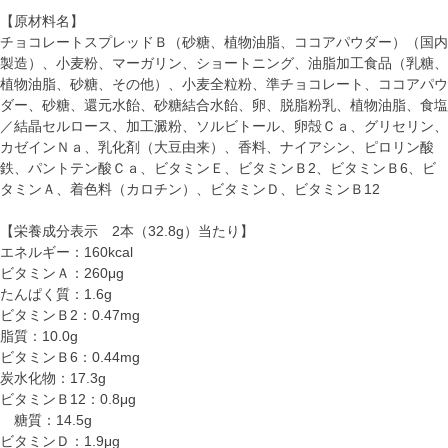
【原材料名】
チョコレートスプレッドＢ（砂糖、植物油脂、ココアパウダー）（国内
製造）、小麦粉、マーガリン、ショートニング、油脂加工食品（乳糖、
植物油脂、砂糖、その他）、小麦全粒粉、準チョコレート、ココアパウ
ダー、砂糖、還元水飴、砂糖結合水飴、卵、脱脂粉乳、植物油脂、食塩
／結晶セルロース、加工澱粉、ソルビトール、卵殻Ｃａ、グリセリン、
カゼインＮａ、乳化剤（大豆由来）、香料、ナイアシン、ピロリン酸
鉄、パントテン酸Ｃａ、ビタミンＥ、ビタミンＢ2、ビタミンＢ6、ビ
タミンＡ、着色料（カロチン）、ビタミンＤ、ビタミンＢ12
【栄養成分表示 2本（32.8g）当たり】
エネルギー：160kcal
ビタミンＡ：260μg
たんぱく質：1.6g
ビタミンＢ2：0.47mg
脂質：10.0g
ビタミンＢ6：0.44mg
炭水化物：17.3g
ビタミンＢ12：0.8μg
糖質：14.5g
ビタミンＤ：1.9μg