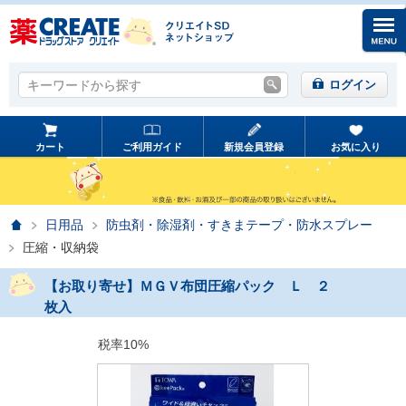
キーワードから探す
キーワードから探す
ログイン
カート
ご利用ガイド
新規会員登録
お気に入り
ホーム
日用品
防虫剤・除湿剤・すきまテープ・防水スプレー
圧縮・収納袋
【お取り寄せ】ＭＧＶ布団圧縮パック Ｌ ２
枚入
税率10%