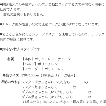
■掃除機ノズルを離すとバルブが自動にロックするので手間なく簡単に
圧縮できます。
空気の逆戻りもありません。
■チャック部が段違いなので圧縮パックが開けやすくなっています。
■閉じると色が変わるカラーファスナーを使用しているので、チャック
開閉の確認に便利です。
■お得な2枚入りタイプです。
材質
【本体】ポリエチレン・ナイロン
【バルブ】ポリエチレン
【スライダー】ポリエチレン
商品サイズ
130×100cm（1枚あたり） 【2枚入】
収納のめやす
シングル掛けふとん(ロング)なら…………1枚
シングル敷きふとんなら…………1枚
ダブル掛けふとん（6つ折り）なら…………1枚
ダブル敷きふとん（4つ折り）なら…………1枚
（1枚あたり）※ふとんの大きさ・厚み等により異なる