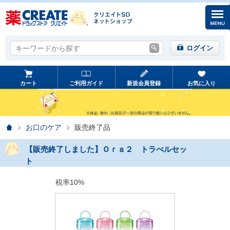
キーワードから探す
キーワードから探す
ログイン
カート
ご利用ガイド
新規会員登録
お気に入り
ホーム
お口のケア
販売終了品
【販売終了しました】Ｏｒａ２ トラべルセッ
ト
税率10%