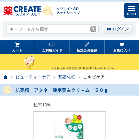
キーワードから探す
キーワードから探す
ログイン
カート
ご利用ガイド
新規会員登録
お気に入り
ホーム
ビューティーケア
基礎化粧
ニキビケア
肌美精 アクネ 薬用美白クリ－ム ５０ｇ
税率10%