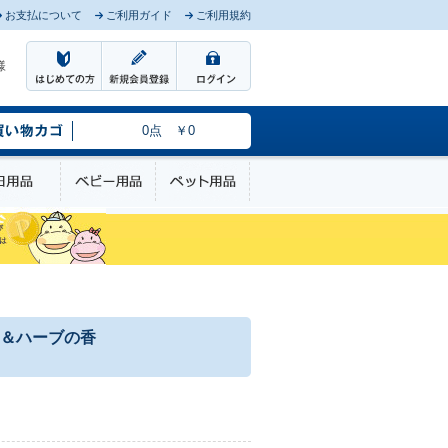
お支払について
ご利用ガイド
ご利用規約
様
0点 ￥0
のケア
日用品
ベビー用品
ペット用品
＆ハーブの香