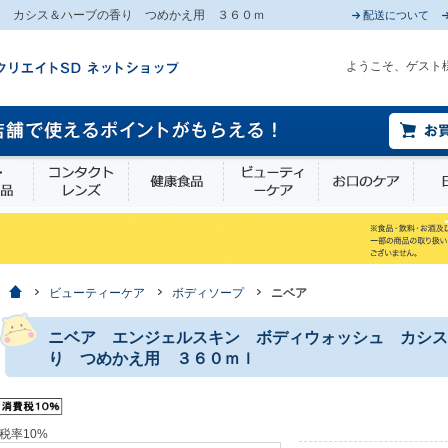
ュ カシス＆ハーブの香り つめかえ用 ３６０ｍ
配送について
ようこそ、ゲスト
薬部外品
衛生・介護用品
コンタクトレンズ
健康食品
ビューティーケア
お口
ホーム
ビューティーケア
ボディソープ
ニベア
ニベア エンジェルスキン ボディウォッシュ カシス
り つめかえ用 ３６０ｍｌ
税率10%