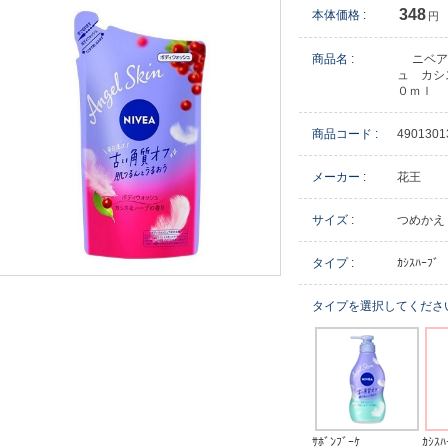
348
本体価格 :
円
商品名 :
ニベア
ュ カシ
０ｍｌ
商品コード :
4901301
メーカー :
花王
サイズ :
つめかえ
タイプ :
ｶｼｽﾊｰﾌﾞ
タイプを選択してくださ
ｻﾎﾞﾝﾌﾞｰｹ
ｶｼｽﾊ