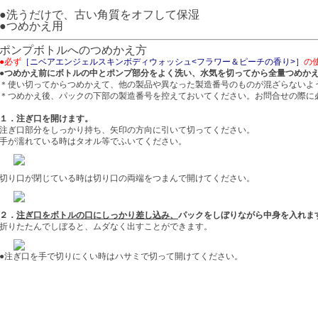
●洗うだけで、古い角質をオフして保湿
●つめかえ用
ポンプボトルへのつめかえ方
●必ず
［ニベアエンジェルスキンボディウォッシュ<フラワー＆ピーチの香り>］
の
●つめかえ前にボトルの中とポンプ部分をよく洗い、水気を切ってから全量つめか
＊使い切ってからつめかえて、他の製品や異なった製造番号のものが混ざらないよ
＊つめかえ後、パックの下部の製造番号を控えておいてください。お問合せの際に
１．注ぎ口を開けます。
注ぎ口部分をしっかり持ち、矢印の方向に引いて切ってください。
手が濡れている時はタオル等でふいてください。
切り口が閉じている時は切り口の両端をつまんで開けてください。
２．
注ぎ口をボトルの口にしっかり差し込み、
パックをしぼりながら中身を入れま
折りたたんでしぼると、ムダなく出すことができます。
●注ぎ口を手で切りにくい時はハサミで切って開けてください。