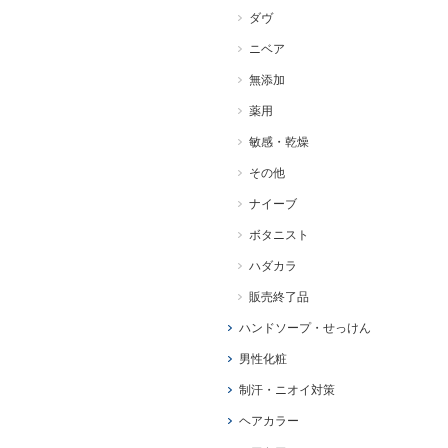
ダヴ
ニベア
無添加
薬用
敏感・乾燥
その他
ナイーブ
ボタニスト
ハダカラ
販売終了品
ハンドソープ・せっけん
男性化粧
制汗・ニオイ対策
ヘアカラー