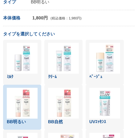
タイプ
BB明るい
本体価格
1,800円
(税込価格：1,980円)
タイプを選択してください
ﾐﾙｸ
ｸﾘｰﾑ
ﾍﾞｰｼﾞｭ
BB明るい
BB自然
UVｴｯｾﾝｽ