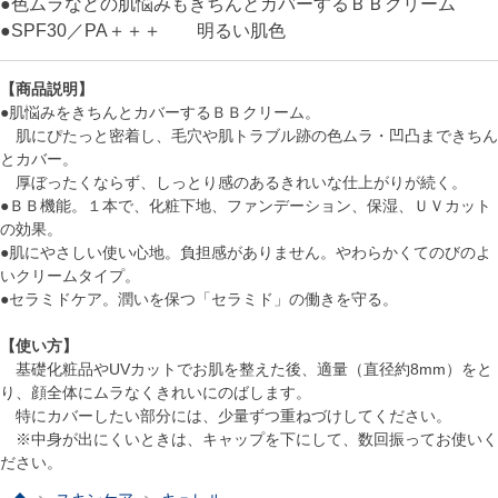
●色ムラなどの肌悩みもきちんとカバーするＢＢクリーム
●SPF30／PA＋＋＋ 明るい肌色
【商品説明】
●肌悩みをきちんとカバーするＢＢクリーム。
肌にぴたっと密着し、毛穴や肌トラブル跡の色ムラ・凹凸まできちん
とカバー。
厚ぼったくならず、しっとり感のあるきれいな仕上がりが続く。
●ＢＢ機能。１本で、化粧下地、ファンデーション、保湿、ＵＶカット
の効果。
●肌にやさしい使い心地。負担感がありません。やわらかくてのびのよ
いクリームタイプ。
●セラミドケア。潤いを保つ「セラミド」の働きを守る。
【使い方】
基礎化粧品やUVカットでお肌を整えた後、適量（直径約8mm）をと
り、顔全体にムラなくきれいにのばします。
特にカバーしたい部分には、少量ずつ重ねづけしてください。
※中身が出にくいときは、キャップを下にして、数回振ってお使いく
ださい。