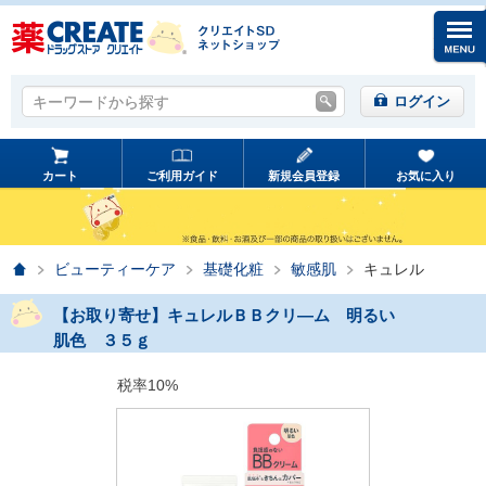
キーワードから探す
キーワードから探す
ログイン
カート
ご利用ガイド
新規会員登録
お気に入り
ホーム
ビューティーケア
基礎化粧
敏感肌
キュレル
【お取り寄せ】キュレルＢＢクリ―ム 明るい
肌色 ３５ｇ
税率10%