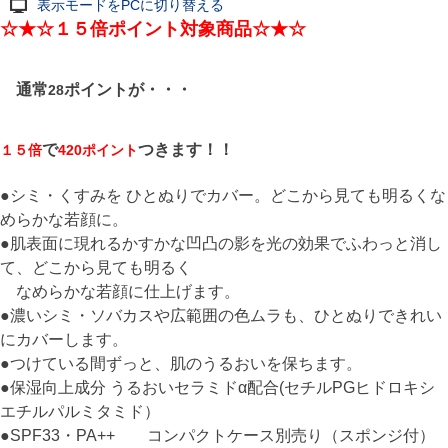
表示モードをPCに切り替える
☆★☆１５倍ポイント対象商品☆★☆
通常
ポイントが・・・
28
で
つきます！！
１５倍
420ポイント
●シミ・くすみを ひとぬりでカバー。どこから見ても明るくな
めらかな若顔に。
●肌表面に現れるかすかな凹凸の影を光の効果でふわっと消し
て、どこから見ても明るく
なめらかな若顔に仕上げます。
●濃いシミ・ソバカスや広範囲の色ムラも、ひとぬりできれい
にカバーします。
●つけている間ずっと、肌のうるおいを保ちます。
●保湿向上成分 うるおいセラミドα配合(セチルPGヒドロキシ
エチルパルミタミド）
●SPF33・PA++ コンパクトケース別売り（スポンジ付）