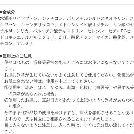
■全成分
水添ポリイソブテン、ジメチコン、ポリメチルシルセスキオキサン、ス
クワラン、キャンデリラロウ、メトキシケイヒ酸オクチル、リン酸ジセ
チルAl、シリカ、パルミチン酸デキストリン、セレシン、セチルPGヒ
ドロキシエチルパルミタミド、BHT、酸化チタン、マイカ、酸化鉄、メ
チコン、アルミナ
■使用上のご注意
・
傷やはれもの、湿疹等異常のあるところにはお使いにならないでくだ
さい。
・
お肌に異常が生じていないかよく注意してご使用ください。化粧品が
お肌に合わない時は、使用を中止してください。
①
使用中、赤み、はれ、かゆみ、刺激、色抜け（白斑等）や黒ずみ等
の異常があらわれた場合。
②
使用したお肌に、直射日光があたって上記のような異常があらわれ
た場合。
そのまま化粧品類の使用を続けますと、症状を悪化させることがあり
ますので、皮ふ科医にご相談されることをおすすめします。
・
目に入らないように注意し、入った時は、すぐに充分洗い流してくだ
さい。