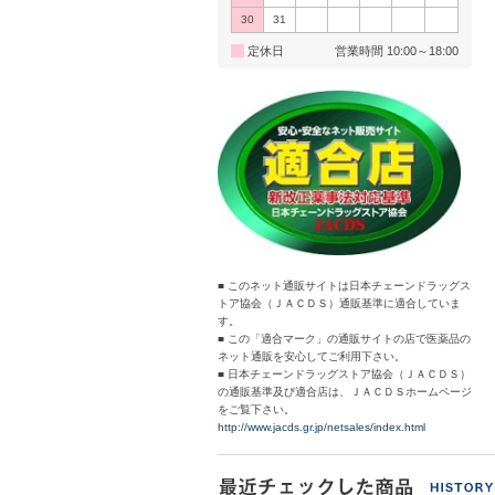
30
31
定休日
営業時間 10:00～18:00
■ このネット通販サイトは日本チェーンドラッグス
トア協会（ＪＡＣＤＳ）通販基準に適合していま
す。
■ この「適合マーク」の通販サイトの店で医薬品の
ネット通販を安心してご利用下さい。
■ 日本チェーンドラッグストア協会（ＪＡＣＤＳ）
の通販基準及び適合店は、ＪＡＣＤＳホームページ
をご覧下さい。
http://www.jacds.gr.jp/netsales/index.html