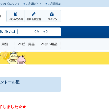
お支払について
ご利用ガイド
ご利用規約
様
0点 ￥0
のケア
日用品
ベビー用品
ペット用品
ントール配
了しました☆★