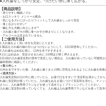
●入れ歯をしっかり安定。つけたい所に薄く広がる。
【商品説明】
・塗りやすい極細ノズル
・お口スッキリ メントール配合
・気になるズレにぴったりフィットして入れ歯をしっかり安定
・薄く広がりやすい*
・噛む力も大幅に向上します**
・入れ歯と歯グキの間に食べかすが挟まりにくくなります。
・アルコールは含まれていません
【ご使用方法】
1.入れ歯をよく洗い水分を完全にとります。
2.製品を入れ歯の端の方にはつけないようにして、1日1回塗布してください。
3.入れ歯をはめ込む前に、口内を水ですすぎます 。
4.口にはめ込み、安定させるために 1分間ほど軽く押さえます。
1日1回の入れ歯安定剤の塗布で安定しない場合は、入れ歯が合っていない可能性が
歯科医師に相談してください。
＜取り外し＞
ロ内を水ですすいだ後、入れ歯と歯ぐきとの間に空気を入れるように入れ歯を前後
＜洗浄方法＞
入れ歯安定剤が口の中に残っていたら、お湯で口をすすいで 安定剤を溶かしてか
れ歯に安定剤が残っていたら、入れ歯をぬるま湯につけて安定剤を溶かし、ティッ
さらに、入れ歯専用ブラシなどを使って流水でよくブラッシングしてください。
入れ歯に安定剤が残っていなくても、入れ歯は入れ歯専用ブラシなどを使って洗浄