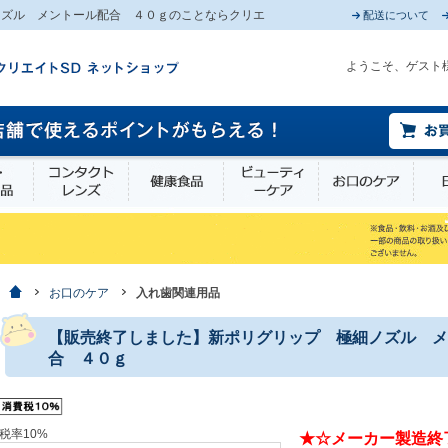
ノズル メントール配合 ４０ｇのことならクリエ
配送について
ようこそ、ゲスト
薬部外品
衛生・介護用品
コンタクトレンズ
健康食品
ビューティーケア
お口
ホーム
お口のケア
入れ歯関連用品
【販売終了しました】新ポリグリップ 極細ノズル メ
合 ４０ｇ
税率10%
★☆メーカー製造終