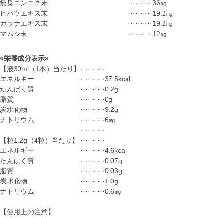
無臭ニンニク末
··········
36㎎
ヒハツエキス末
··········
19.2㎎
ガラナエキス末
··········
19.2㎎
マムシ末
··········
12㎎
«栄養成分表示»
【液30ml（1本）当たり】
··········
エネルギー
··········
37.5kcal
たんぱく質
··········
0.2g
脂質
··········
0g
炭水化物
··········
9.2g
ナトリウム
··········
6㎎
··········
【粒1.2g（4粒）当たり】
··········
エネルギー
··········
4.6kcal
たんぱく質
··········
0.07g
脂質
··········
0.03g
炭水化物
··········
1.0g
ナトリウム
··········
0.6㎎
【使用上の注意】