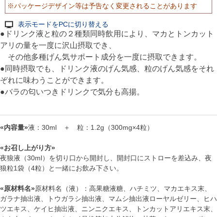
※パッケージデザイン等は予告なく変更されることがあります
表示モードをPCに切り替える
●ドリンク液と粒の２種類同時飲用により、マカとトンカット
アリの量を一度に沢山摂取でき、
その他多種げん気サポート成分を一度に摂取できます。
●同時摂取でも、ドリンク液のげん気感、粒のげん気感をそれ
ぞれに味わうことができます。
●バラの匂いつきドリンクで気分も高揚。
«内容量»
液：30ml ＋ 粒：1.2g（300mg×4粒）
«お召し上がり方»
夜狼液（30ml）を切り口から開封し、開封口にストローを差込み、夜
狼粒1袋（4粒）と一緒にお飲み下さい。
«原材料名»
原材料名（液）：高果糖液糖、ハチミツ、マカエキス末、
ガラナ抽出液、トウガラシ抽出液、マムシ抽出液ローヤルゼリー、ヒハ
ツエキス、ケイヒ抽出液、ニンニクエキス、トンカットアリエキス末、