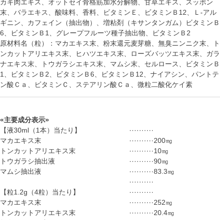
カキ肉エキス、オットセイ骨格筋加水分解物、甘草エキス、スッポン
末、バラエキス、酸味料、香料、ビタミンＥ、ビタミンＢ12、Ｌ-アル
ギニン、カフェイン（抽出物）、増粘剤（キサンタンガム）ビタミンＢ
6、ビタミンＢ1、グレープフルーツ種子抽出物、ビタミンＢ2
原材料名（粒）：マカエキス末、粉末還元麦芽糖、無臭ニンニク末、ト
ンカットアリエキス末、ヒハツエキス末、ローズバッツエキス末、ガラ
ナエキス末、トウガラシエキス末、マムシ末、セルロース、ビタミンＢ
1、ビタミンＢ2、ビタミンＢ6、ビタミンＢ12、ナイアシン、パントテ
ン酸Ｃａ、ビタミンＣ、ステアリン酸Ｃａ、微粒二酸化ケイ素
«主要成分表示»
【液30ml（1本）当たり】
··········
マカエキス末
··········
200㎎
トンカットアリエキス末
··········
10㎎
トウガラシ抽出液
··········
90㎎
マムシ抽出液
··········
83.3㎎
··········
【粒1.2g（4粒）当たり】
··········
マカエキス末
··········
252㎎
トンカットアリエキス末
··········
20.4㎎