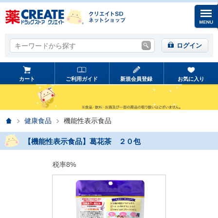
キーワードから探す
キーワードから探す
ログイン
カート
ご利用ガイド
新規会員登録
お気に入り
ホーム
健康食品
機能性表示食品
【機能性表示食品】葛花茶 ２０包
税率8%
prev