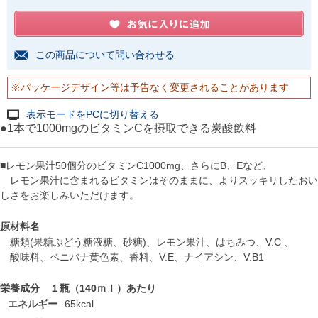
この商品について問い合わせる
※パッケージデザイン等は予告なく変更されることがあります
表示モードをPCに切り替える
●1本で1000mgのビタミンCを摂取できる炭酸飲料
■レモン果汁50個分のビタミンC1000mg、さらにB、Eなど、
レモン果汁に含まれるビタミンはそのままに、よりスッキリしたおい
しさをお楽しみいただけます。
原材料名
糖類(果糖ぶどう糖液糖、砂糖)、レモン果汁、はちみつ、V.C 、
酸味料、ベニバナ黄色素、香料、V.E、ナイアシン、V.B1
栄養成分 １瓶（140ｍｌ）あたり
エネルギー
65kcal