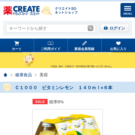
キーワードから探す
キーワードから探す
ログイン
カート
ご利用ガイド
新規会員登録
お気に入り
ホーム
健康食品
美容
Ｃ１０００ ビタミンレモン １４０ｍｌ×６本
税率8%