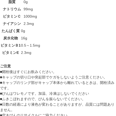
脂質
0g
ナトリウム
99mg
ビタミンＣ
1000mg
ナイアシン
2.3mg
たんぱく質
0g
炭水化物
16g
ビタミンＢ1
0.5～1.5mg
ビタミンE
2.3mg
ご注意
■開栓後はすぐにお飲みください。
■キャップの切り口や突起部でケガをしないようご注意ください。
■キャップのリング部がキャップ本体から離れているときは、開栓済み
です。
■びんはワレモノです。加温、冷凍はしないでください
■ふきこぼれますので、びんを振らないでください。
■日数の経過により液色が変わることがありますが、品質には問題あり
ません。
■空きびんのリサイクルにご協力ください。