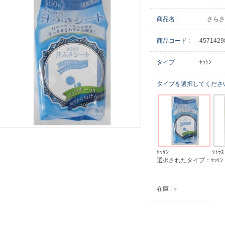
商品名 :
さらさ
商品コード :
4571429
タイプ :
ｾｯｹﾝ
タイプを選択してくださ
ｾｯｹﾝ
ｼﾄﾗｽ
選択されたタイプ：ｾｯｹﾝ
在庫 : ○