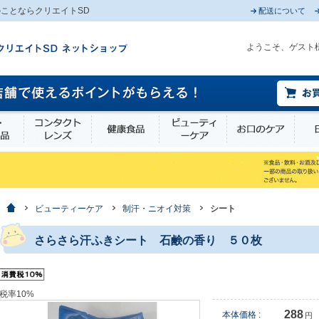
ことならクリエイトSD
配送について
ようこそ、ゲスト
薬部外品
衛生・介護用品
コンタクトレンズ
健康食品
ビューティーケア
お口
ホーム
ビューティーケア
制汗・ニオイ対策
シート
さらさら汗ふきシート 石鹸の香り ５０枚
税率10%
288
本体価格 :
円