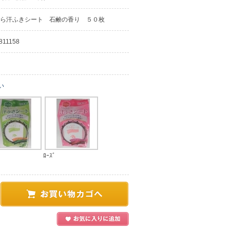
ら汗ふきシート 石鹸の香り ５０枚
811158
い
ﾛｰｽﾞ