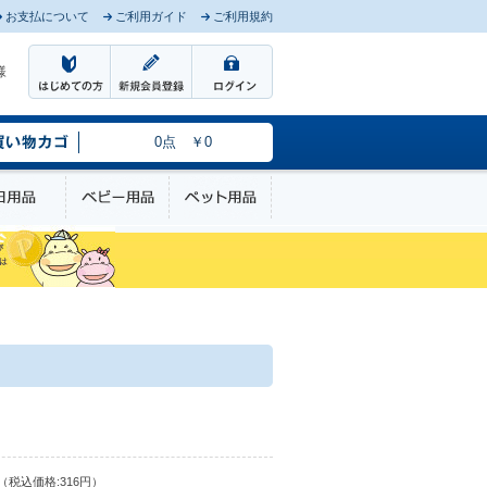
お支払について
ご利用ガイド
ご利用規約
様
0点 ￥0
のケア
日用品
ベビー用品
ペット用品
（税込価格:316円）