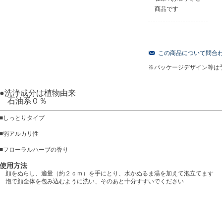
商品です
この商品について問合
※パッケージデザイン等は
●洗浄成分は植物由来
石油系０％
■しっとりタイプ
■弱アルカリ性
■フローラルハーブの香り
使用方法
顔をぬらし、適量（約２ｃｍ）を手にとり、水かぬるま湯を加えて泡立てます
泡で顔全体を包み込むように洗い、そのあと十分すすいでください