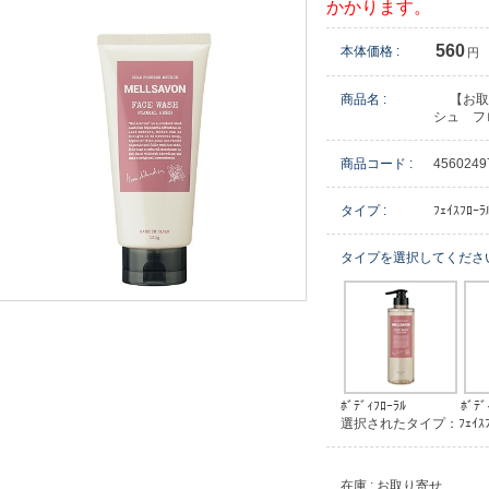
かかります。
560
本体価格 :
円
商品名 :
【お取
シュ フ
商品コード :
4560249
タイプ :
ﾌｪｲｽﾌﾛｰﾗ
タイプを選択してくださ
ﾎﾞﾃﾞｨﾌﾛｰﾗﾙ
ﾎﾞﾃ
選択されたタイプ：ﾌｪｲｽﾌﾛ
在庫 : お取り寄せ