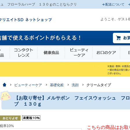
シュ フローラルハーブ １３０ｇのことならクリ
配送について
ようこそ、ゲスト
薬部外品
衛生・介護用品
コンタクトレンズ
健康食品
ビューティーケア
お口
ホーム
ビューティーケア
基礎化粧
洗顔
クリームタイプ
【お取り寄せ】メルサボン フェイスウォッシュ フロ
ブ １３０ｇ
税率10%
こちらの商品はお取