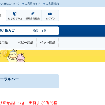
お支払について
ご利用ガイド
ご利用規約
様
0点 ￥0
のケア
日用品
ベビー用品
ペット用品
ーラルハー
り寄せ品につき、出荷まで1週間程