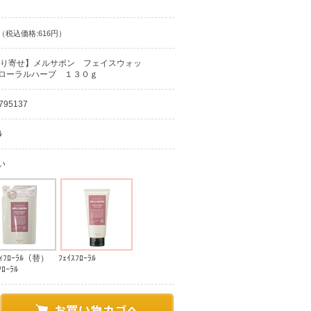
（税込価格:616円）
り寄せ】メルサボン フェイスウォッ
ローラルハーブ １３０ｇ
795137
ﾙ
い
ﾞｨﾌﾛｰﾗﾙ（替）
ﾌｪｲｽﾌﾛｰﾗﾙ
ｰﾗﾙ