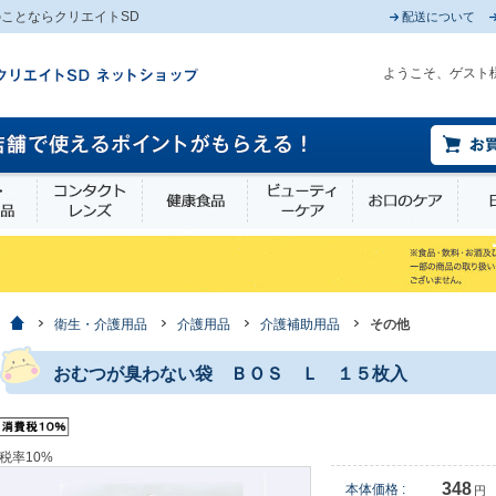
ことならクリエイトSD
配送について
ようこそ、ゲスト
薬部外品
衛生・介護用品
コンタクトレンズ
健康食品
ビューティーケア
お口
ホーム
衛生・介護用品
介護用品
介護補助用品
その他
おむつが臭わない袋 ＢＯＳ Ｌ １５枚入
税率10%
348
本体価格 :
円