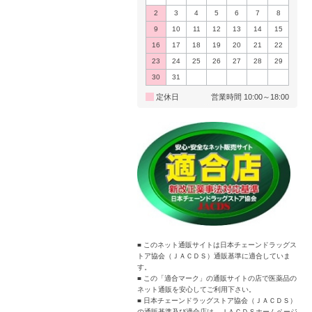
2
3
4
5
6
7
8
9
10
11
12
13
14
15
16
17
18
19
20
21
22
23
24
25
26
27
28
29
30
31
定休日
営業時間 10:00～18:00
■ このネット通販サイトは日本チェーンドラッグス
トア協会（ＪＡＣＤＳ）通販基準に適合していま
す。
■ この「適合マーク」の通販サイトの店で医薬品の
ネット通販を安心してご利用下さい。
■ 日本チェーンドラッグストア協会（ＪＡＣＤＳ）
の通販基準及び適合店は、ＪＡＣＤＳホームページ