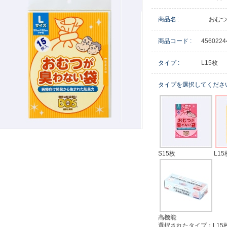
商品名 :
おむつ
商品コード :
4560224
タイプ :
L15枚
タイプを選択してくださ
S15枚
L15
高機能
選択されたタイプ：L15