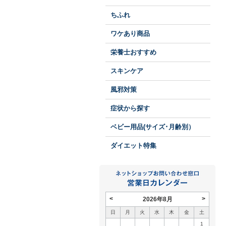
ちふれ
ワケあり商品
栄養士おすすめ
スキンケア
風邪対策
症状から探す
ベビー用品(サイズ･月齢別）
ダイエット特集
<
>
2026年8月
日
月
火
水
木
金
土
1