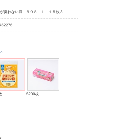
が臭わない袋 ＢＯＳ Ｌ １５枚入
462276
い
枚
S200枚
枚