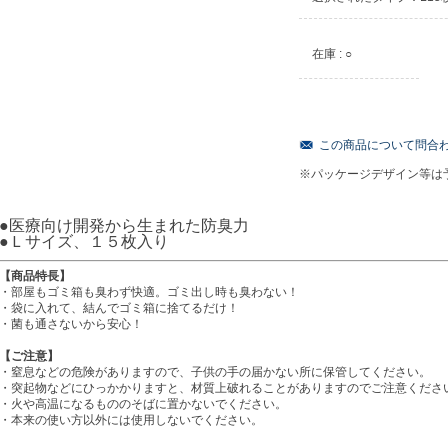
在庫 : ○
この商品について問合
※パッケージデザイン等は
●医療向け開発から生まれた防臭力
●Ｌサイズ、１５枚入り
【商品特長】
・部屋もゴミ箱も臭わず快適。ゴミ出し時も臭わない！
・袋に入れて、結んでゴミ箱に捨てるだけ！
・菌も通さないから安心！
【ご注意】
・窒息などの危険がありますので、子供の手の届かない所に保管してください。
・突起物などにひっかかりますと、材質上破れることがありますのでご注意くださ
・火や高温になるもののそばに置かないでください。
・本来の使い方以外には使用しないでください。