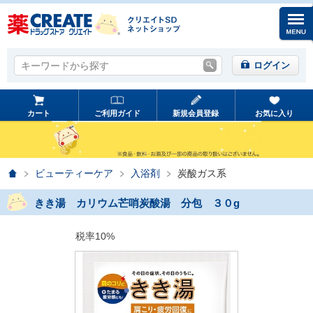
キーワードから探す
キーワードから探す
ログイン
カート
ご利用ガイド
新規会員登録
お気に入り
ホーム
ビューティーケア
入浴剤
炭酸ガス系
きき湯 カリウム芒哨炭酸湯 分包 ３０g
税率10%