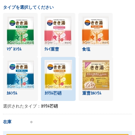
タイプを選択してください
ﾏｸﾞﾈｼｳﾑ
ｸﾚｲ重曹
食塩
ｶﾙｼｳﾑ
ｶﾘｳﾑ芒硝
重曹ｶﾙｼｳﾑ
選択されたタイプ：
ｶﾘｳﾑ芒硝
在庫
○