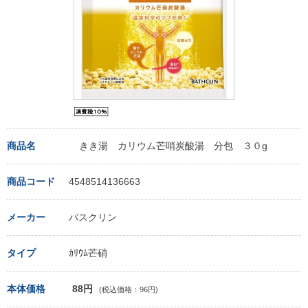
商品名
きき湯 カリウム芒哨炭酸湯 分包 ３０g
商品コード
4548514136663
メーカー
バスクリン
タイプ
ｶﾘｳﾑ芒硝
本体価格
88円
(税込価格：96円)