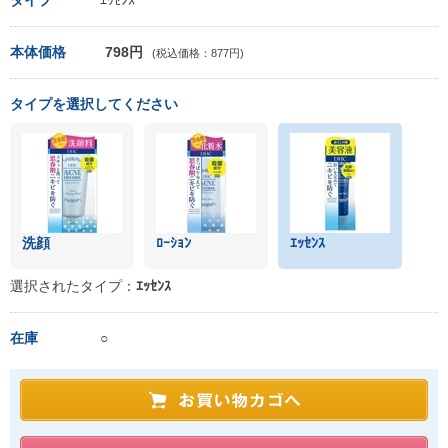
タイプ
ｴｯｾﾝｽ
本体価格
798円
(税込価格：877円)
タイプを選択してください
洗顔
ﾛｰｼｮﾝ
ｴｯｾﾝｽ
選択されたタイプ：
ｴｯｾﾝｽ
在庫
○