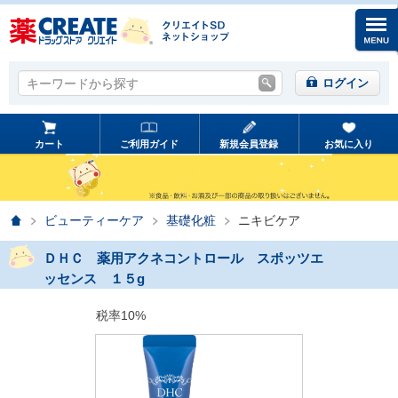
キーワードから探す
キーワードから探す
ログイン
カート
ご利用ガイド
新規会員登録
お気に入り
ホーム
ビューティーケア
基礎化粧
ニキビケア
ＤＨＣ 薬用アクネコントロール スポッツエ
ッセンス １５g
税率10%
prev