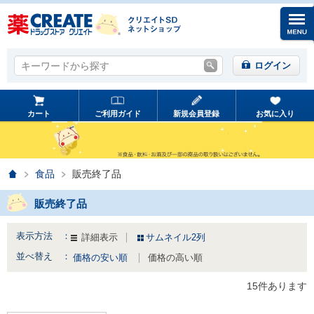
キーワードから探す
キーワードから探す
ログイン
カート
ご利用ガイド
新規会員登録
お気に入り
ホーム
食品
販売終了品
販売終了品
表示方法 ：
詳細表示
サムネイル2列
並べ替え ：
価格の安い順
価格の高い順
15件あります