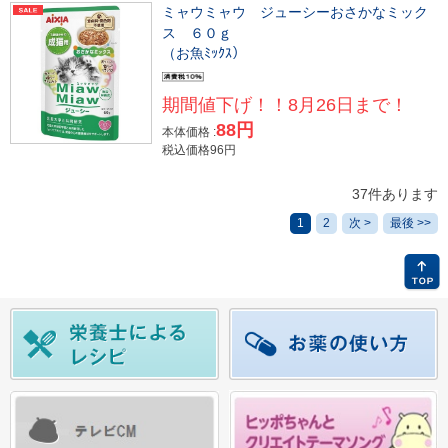
ミャウミャウ ジューシーおさかなミック
ス ６０ｇ
（お魚ﾐｯｸｽ）
期間値下げ！！8月26日まで！
88円
本体価格 :
税込価格96円
37件あります
1
2
次 >
最後 >>