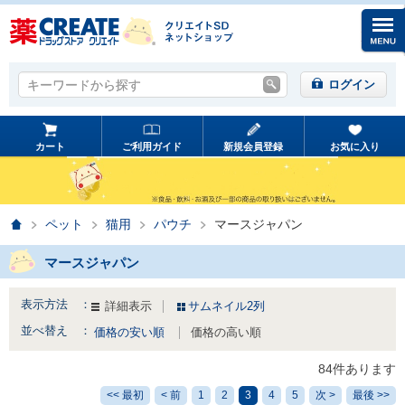
キーワードから探す
キーワードから探す
ログイン
カート
ご利用ガイド
新規会員登録
お気に入り
ホーム
ペット
猫用
パウチ
マースジャパン
マースジャパン
表示方法 ：
詳細表示
サムネイル2列
並べ替え ：
価格の安い順
価格の高い順
84件あります
<< 最初
< 前
1
2
3
4
5
次 >
最後 >>