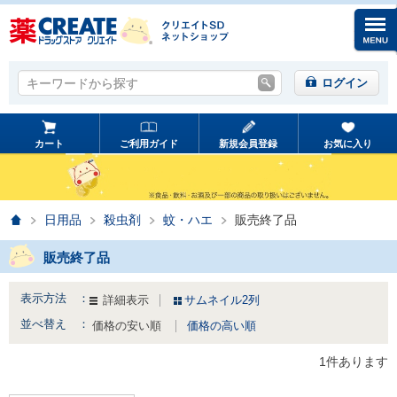
キーワードから探す
キーワードから探す
ログイン
カート
ご利用ガイド
新規会員登録
お気に入り
ホーム
日用品
殺虫剤
蚊・ハエ
販売終了品
販売終了品
表示方法 ：
詳細表示
サムネイル2列
並べ替え ：
価格の安い順
価格の高い順
1件あります