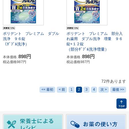
ポリデント プレミアム ダブル
ポリデント プレミアム 部分入
洗浄 ９６錠
れ歯用 ダブル洗浄 増量 ９６
（ﾀﾞﾌﾞﾙ洗浄）
錠+１２錠
（部分ﾀﾞﾌﾞﾙ洗浄増量）
898円
898円
本体価格 :
本体価格 :
税込価格987円
税込価格987円
72件あります
<< 最初
< 前
1
2
3
4
次 >
最後 >>