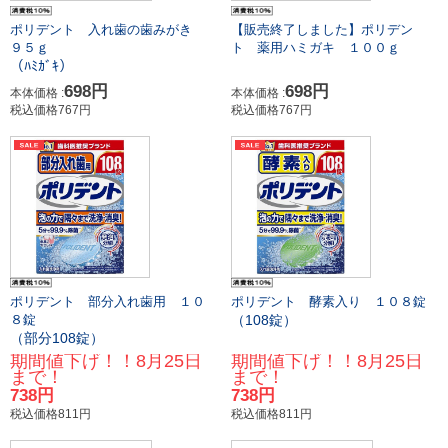
ポリデント 入れ歯の歯みがき
【販売終了しました】ポリデン
９５ｇ
ト 薬用ハミガキ １００ｇ
（ﾊﾐｶﾞｷ）
698円
698円
本体価格 :
本体価格 :
税込価格767円
税込価格767円
ポリデント 部分入れ歯用 １０
ポリデント 酵素入り １０８錠
（108錠）
８錠
（部分108錠）
期間値下げ！！8月25日
期間値下げ！！8月25日
まで！
まで！
738円
738円
税込価格811円
税込価格811円