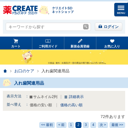
キーワードから探す
キーワードから探す
ログイン
カート
ご利用ガイド
新規会員登録
お気に入り
ホーム
お口のケア
入れ歯関連用品
入れ歯関連用品
表示方法 ：
サムネイル2列
詳細表示
並べ替え ：
価格の安い順
価格の高い順
72件あります
<< 最初
< 前
1
2
3
4
次 >
最後 >>