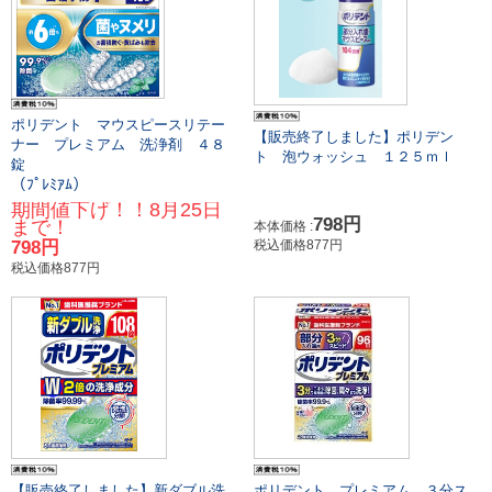
ポリデント マウスピースリテー
【販売終了しました】ポリデン
ナー プレミアム 洗浄剤 ４８
ト 泡ウォッシュ １２５ｍｌ
錠
（ﾌﾟﾚﾐｱﾑ）
期間値下げ！！8月25日
798円
まで！
本体価格 :
798円
税込価格877円
税込価格877円
【販売終了しました】新ダブル洗
ポリデント プレミアム ３分ス