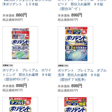
浄ポリデント １０８錠
ピード 部分入れ歯用 ９６錠
（部分ｽﾋﾟｰﾄﾞ）
880円
898円
本体価格 :
本体価格 :
税込価格968円
税込価格987円
ポリデント プレミアム ホワイ
ポリデント プレミアム ダブル
トニング 部分入れ歯用 ９６錠
洗浄 部分入れ歯用 ９６錠
（部分ﾎﾜｲﾄﾆﾝｸﾞ）
（部分ﾀﾞﾌﾞﾙ洗浄）
898円
898円
本体価格 :
本体価格 :
税込価格987円
税込価格987円