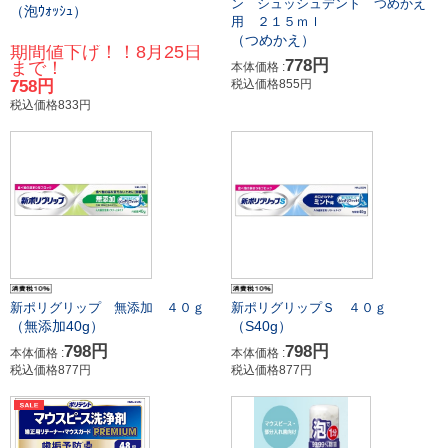
ン シュッシュデント つめかえ
（泡ｳｫｯｼｭ）
用 ２１５ｍｌ
（つめかえ）
期間値下げ！！8月25日
778円
まで！
本体価格 :
758円
税込価格855円
税込価格833円
新ポリグリップＳ ４０ｇ
新ポリグリップ 無添加 ４０ｇ
（S40g）
（無添加40g）
798円
798円
本体価格 :
本体価格 :
税込価格877円
税込価格877円