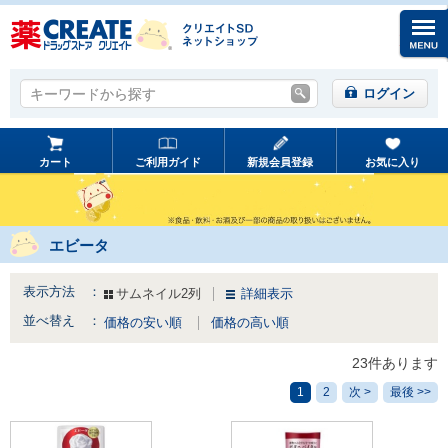
キーワードから探す
キーワードから探す
ログイン
カート
ご利用ガイド
新規会員登録
お気に入り
エビータ
表示方法 ：
サムネイル2列
詳細表示
並べ替え ：
価格の安い順
価格の高い順
23件あります
1
2
次 >
最後 >>